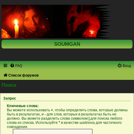
SOUMGAN
FAQ
Вход
Список форумов
Поиск
Запрос
Ключевые слова:
Вы можете использовать
+
, чтобы определить слова, которые должны
быть в результатах, и
-
для слов, которых в результатах быть не
должно. Вы можете разделить слова символом
|
для поиска любого
слова из списка. Используйте
*
в качестве шаблона для частичного
совпадения.