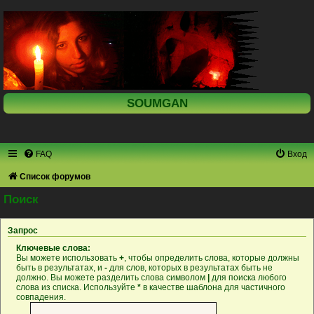
SOUMGAN
FAQ
Вход
Список форумов
Поиск
Запрос
Ключевые слова:
Вы можете использовать
+
, чтобы определить слова, которые должны
быть в результатах, и
-
для слов, которых в результатах быть не
должно. Вы можете разделить слова символом
|
для поиска любого
слова из списка. Используйте
*
в качестве шаблона для частичного
совпадения.