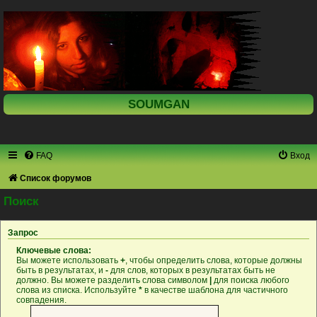
SOUMGAN
FAQ
Вход
Список форумов
Поиск
Запрос
Ключевые слова:
Вы можете использовать
+
, чтобы определить слова, которые должны
быть в результатах, и
-
для слов, которых в результатах быть не
должно. Вы можете разделить слова символом
|
для поиска любого
слова из списка. Используйте
*
в качестве шаблона для частичного
совпадения.