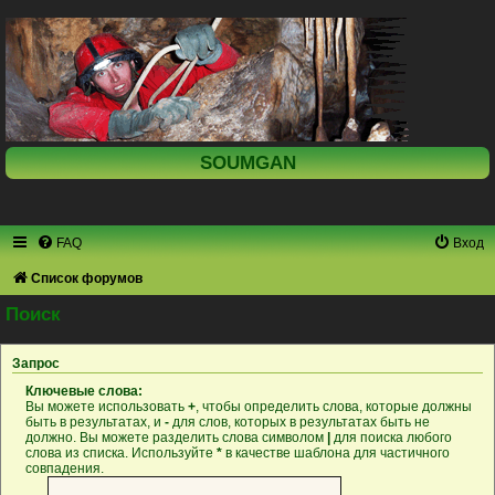
SOUMGAN
FAQ
Вход
Список форумов
Поиск
Запрос
Ключевые слова:
Вы можете использовать
+
, чтобы определить слова, которые должны
быть в результатах, и
-
для слов, которых в результатах быть не
должно. Вы можете разделить слова символом
|
для поиска любого
слова из списка. Используйте
*
в качестве шаблона для частичного
совпадения.