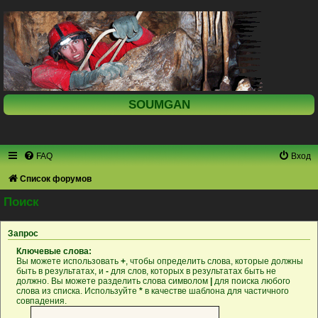
SOUMGAN
FAQ
Вход
Список форумов
Поиск
Запрос
Ключевые слова:
Вы можете использовать
+
, чтобы определить слова, которые должны
быть в результатах, и
-
для слов, которых в результатах быть не
должно. Вы можете разделить слова символом
|
для поиска любого
слова из списка. Используйте
*
в качестве шаблона для частичного
совпадения.