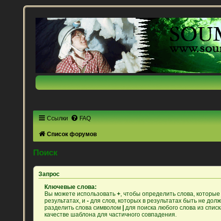
Ссылки
FAQ
Список форумов
Поиск
Запрос
Ключевые слова:
Вы можете использовать
+
, чтобы определить слова, которые
результатах, и
-
для слов, которых в результатах быть не дол
разделить слова символом
|
для поиска любого слова из спис
качестве шаблона для частичного совпадения.