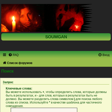
SOUMGAN
FAQ
Вход
Список форумов
Поиск
Запрос
Ключевые слова:
Вы можете использовать
+
, чтобы определить слова, которые должны
быть в результатах, и
-
для слов, которых в результатах быть не
должно. Вы можете разделить слова символом
|
для поиска любого
слова из списка. Используйте
*
в качестве шаблона для частичного
совпадения.