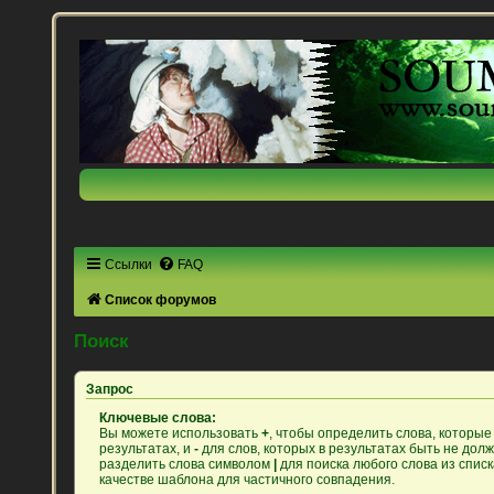
Ссылки
FAQ
Список форумов
Поиск
Запрос
Ключевые слова:
Вы можете использовать
+
, чтобы определить слова, которые
результатах, и
-
для слов, которых в результатах быть не дол
разделить слова символом
|
для поиска любого слова из спис
качестве шаблона для частичного совпадения.