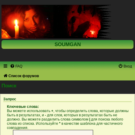
SOUMGAN
FAQ
Вход
Список форумов
Поиск
Запрос
Ключевые слова:
Вы можете использовать
+
, чтобы определить слова, которые должны
быть в результатах, и
-
для слов, которых в результатах быть не
должно. Вы можете разделить слова символом
|
для поиска любого
слова из списка. Используйте
*
в качестве шаблона для частичного
совпадения.