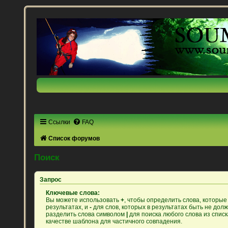
Ссылки
FAQ
Список форумов
Поиск
Запрос
Ключевые слова:
Вы можете использовать
+
, чтобы определить слова, которые
результатах, и
-
для слов, которых в результатах быть не дол
разделить слова символом
|
для поиска любого слова из спис
качестве шаблона для частичного совпадения.