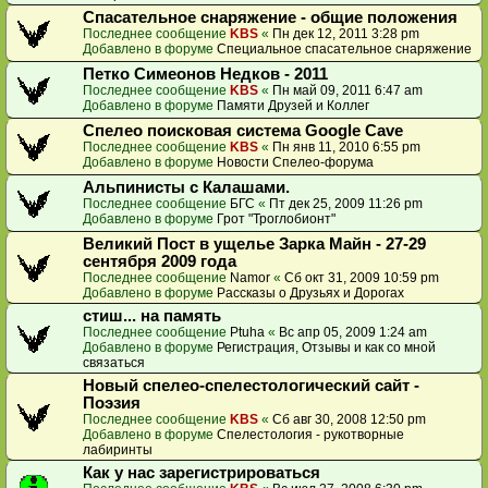
Спасательное снаряжение - общие положения
Последнее сообщение
KBS
«
Пн дек 12, 2011 3:28 pm
Добавлено в форуме
Специальное спасательное снаряжение
Петко Симеонов Недков - 2011
Последнее сообщение
KBS
«
Пн май 09, 2011 6:47 am
Добавлено в форуме
Памяти Друзей и Коллег
Спелео поисковая система Google Cave
Последнее сообщение
KBS
«
Пн янв 11, 2010 6:55 pm
Добавлено в форуме
Новости Спелео-форума
Альпинисты с Калашами.
Последнее сообщение
БГС
«
Пт дек 25, 2009 11:26 pm
Добавлено в форуме
Грот "Троглобионт"
Великий Пост в ущелье Зарка Майн - 27-29
сентября 2009 года
Последнее сообщение
Namor
«
Сб окт 31, 2009 10:59 pm
Добавлено в форуме
Рассказы о Друзьях и Дорогах
стиш... на память
Последнее сообщение
Ptuha
«
Вс апр 05, 2009 1:24 am
Добавлено в форуме
Регистрация, Отзывы и как со мной
связаться
Новый спелео-спелестологический сайт -
Поэзия
Последнее сообщение
KBS
«
Сб авг 30, 2008 12:50 pm
Добавлено в форуме
Спелестология - рукотворные
лабиринты
Как у нас зарегистрироваться