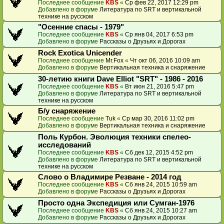
Последнее сообщение
KBS
«
Ср фев 22, 2017 12:29 pm
Добавлено в форуме
Литература по SRT и вертикальной
технике на русском
"Осенние спасы - 1979"
Последнее сообщение
KBS
«
Ср янв 04, 2017 6:53 pm
Добавлено в форуме
Рассказы о Друзьях и Дорогах
Rock Exotica Unicender
Последнее сообщение
Mr.Fox
«
Чт окт 06, 2016 10:09 am
Добавлено в форуме
Вертикальная техника и снаряжение
30-летию книги Dave Elliot "SRT" - 1986 - 2016
Последнее сообщение
KBS
«
Вт июн 21, 2016 5:47 pm
Добавлено в форуме
Литература по SRT и вертикальной
технике на русском
Б/у снаряжение
Последнее сообщение
Tuk
«
Ср мар 30, 2016 11:02 pm
Добавлено в форуме
Вертикальная техника и снаряжение
Поль Курбон. Эволюция техники спелео-
исследований
Последнее сообщение
KBS
«
Сб дек 12, 2015 4:52 pm
Добавлено в форуме
Литература по SRT и вертикальной
технике на русском
Слово о Владимире Резване - 2014 год
Последнее сообщение
KBS
«
Сб янв 24, 2015 10:59 am
Добавлено в форуме
Рассказы о Друзьях и Дорогах
Просто одна Экспедиция или Сумган-1976
Последнее сообщение
KBS
«
Сб янв 24, 2015 10:27 am
Добавлено в форуме
Рассказы о Друзьях и Дорогах