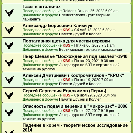
Газы в штольнях
Последнее сообщение
Reider
«
Вт июл 25, 2023 6:09 am
Добавлено в форуме
Спелестология - рукотворные
лабиринты
Александр Борисович Климчук
Последнее сообщение
KBS
«
Сб май 13, 2023 6:30 am
Добавлено в форуме
Памяти Друзей и Коллег
Портативная щетка для чистки веревки
Последнее сообщение
KBS
«
Пт янв 06, 2023 7:31 am
Добавлено в форуме
Вертикальная техника и снаряжение
Пьер Шёвалье "Восхождения под землей"-1948
Последнее сообщение
KBS
«
Пн авг 23, 2021 9:38 am
Добавлено в форуме
Литература по SRT и вертикальной
технике на русском
Алексей Дмитриевич Костромитинов - "КРОК"
Последнее сообщение
KBS
«
Пн окт 19, 2020 7:09 am
Добавлено в форуме
Памяти Друзей и Коллег
Сергей Сергеевич Евдокимов (Пермь)
Последнее сообщение
KBS
«
Ср июл 29, 2020 6:34 pm
Добавлено в форуме
Памяти Друзей и Коллег
Опасность подачи веревки в "микро-рэк" - 2006
Последнее сообщение
KBS
«
Пт окт 27, 2017 9:19 pm
Добавлено в форуме
Литература по SRT и вертикальной
технике на русском
Падение в корем - теоретическое исследование
2014