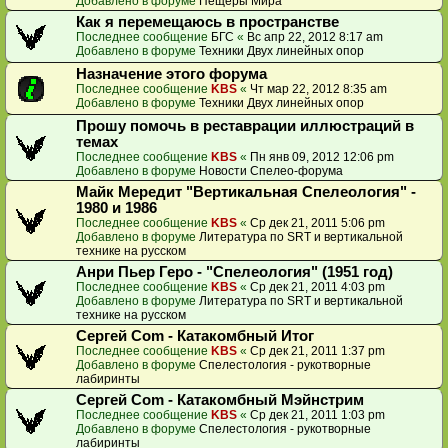
Добавлено в форуме
Пещеры Мира
Как я перемещаюсь в пространстве
Последнее сообщение
БГС
«
Вс апр 22, 2012 8:17 am
Добавлено в форуме
Техники Двух линейных опор
Назначение этого форума
Последнее сообщение
KBS
«
Чт мар 22, 2012 8:35 am
Добавлено в форуме
Техники Двух линейных опор
Прошу помочь в реставрации иллюстраций в
темах
Последнее сообщение
KBS
«
Пн янв 09, 2012 12:06 pm
Добавлено в форуме
Новости Спелео-форума
Майк Мередит "Вертикальная Спелеология" -
1980 и 1986
Последнее сообщение
KBS
«
Ср дек 21, 2011 5:06 pm
Добавлено в форуме
Литература по SRT и вертикальной
технике на русском
Анри Пьер Геро - "Спелеология" (1951 год)
Последнее сообщение
KBS
«
Ср дек 21, 2011 4:03 pm
Добавлено в форуме
Литература по SRT и вертикальной
технике на русском
Сергей Com - Катакомбный Итог
Последнее сообщение
KBS
«
Ср дек 21, 2011 1:37 pm
Добавлено в форуме
Спелестология - рукотворные
лабиринты
Сергей Com - Катакомбный Мэйнстрим
Последнее сообщение
KBS
«
Ср дек 21, 2011 1:03 pm
Добавлено в форуме
Спелестология - рукотворные
лабиринты