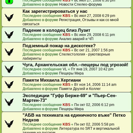
Последнее сообщение
KBS
«
Вс июл 27, 2008 6:30 pm
Добавлено в форуме
Новости Спелео-форума
Как зарегистрироваться у нас
Последнее сообщение
KBS
«
Вс июл 27, 2008 6:29 pm
Добавлено в форуме
Регистрация, Отзывы и как со мной
связаться
Падение в колодец близ Лузит
Последнее сообщение
KBS
«
Вс июн 29, 2008 6:11 pm
Добавлено в форуме
Анализ аварий и ЧП
Подземный пожар на дискотеке?
Последнее сообщение
KBS
«
Вс окт 21, 2007 1:56 pm
Добавлено в форуме
Спелестология - рукотворные
лабиринты
Чуга, Архангельская обл.--пещеры под угрозой!
Последнее сообщение
VL
«
Пт янв 19, 2007 10:42 pm
Добавлено в форуме
Пещеры Мира
Памяти Михаила Хергиани
Последнее сообщение
KBS
«
Вт ноя 14, 2006 11:14 am
Добавлено в форуме
Памяти Друзей и Коллег
Экспедиции "Гуфр Берже-69" и "Пьер-Сен-
Мартен-73"
Последнее сообщение
KBS
«
Пн окт 02, 2006 6:12 pm
Добавлено в форуме
Пещеры Мира
"АБВ на техниката на единичното въже" Петко
Недков
Последнее сообщение
KBS
«
Пн окт 02, 2006 5:58 pm
Добавлено в форуме
Литература по SRT и вертикальной
технике на русском