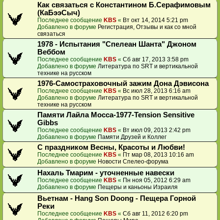
Как связаться с Константином Б.Серафимовым
(КаБээСыч)
Последнее сообщение
KBS
«
Вт окт 14, 2014 5:21 pm
Добавлено в форуме
Регистрация, Отзывы и как со мной
связаться
1978 - Испытания "Спелеан Шанта" Джоном
Веббом
Последнее сообщение
KBS
«
Сб авг 17, 2013 3:58 pm
Добавлено в форуме
Литература по SRT и вертикальной
технике на русском
1976-Самостраховочный зажим Дона Дэвисона
Последнее сообщение
KBS
«
Вс июл 28, 2013 6:16 am
Добавлено в форуме
Литература по SRT и вертикальной
технике на русском
Памяти Лайла Мосса-1977-Tension Sensitive
Gibbs
Последнее сообщение
KBS
«
Вт июл 09, 2013 2:42 pm
Добавлено в форуме
Памяти Друзей и Коллег
С праздником Весны, Красоты и Любви!
Последнее сообщение
KBS
«
Пт мар 08, 2013 10:16 am
Добавлено в форуме
Новости Спелео-форума
Нахаль Тмарим - уточненные навески
Последнее сообщение
KBS
«
Пн ноя 05, 2012 6:29 am
Добавлено в форуме
Пещеры и каньоны Израиля
Вьетнам - Hang Son Doong - Пещера Горной
Реки
Последнее сообщение
KBS
«
Сб авг 11, 2012 6:20 pm