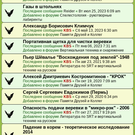
Газы в штольнях
Последнее сообщение
Reider
«
Вт июл 25, 2023 6:09 am
Добавлено в форуме
Спелестология - рукотворные
лабиринты
Александр Борисович Климчук
Последнее сообщение
KBS
«
Сб май 13, 2023 6:30 am
Добавлено в форуме
Памяти Друзей и Коллег
Портативная щетка для чистки веревки
Последнее сообщение
KBS
«
Пт янв 06, 2023 7:31 am
Добавлено в форуме
Вертикальная техника и снаряжение
Пьер Шёвалье "Восхождения под землей"-1948
Последнее сообщение
KBS
«
Пн авг 23, 2021 9:38 am
Добавлено в форуме
Литература по SRT и вертикальной
технике на русском
Алексей Дмитриевич Костромитинов - "КРОК"
Последнее сообщение
KBS
«
Пн окт 19, 2020 7:09 am
Добавлено в форуме
Памяти Друзей и Коллег
Сергей Сергеевич Евдокимов (Пермь)
Последнее сообщение
KBS
«
Ср июл 29, 2020 6:34 pm
Добавлено в форуме
Памяти Друзей и Коллег
Опасность подачи веревки в "микро-рэк" - 2006
Последнее сообщение
KBS
«
Пт окт 27, 2017 9:19 pm
Добавлено в форуме
Литература по SRT и вертикальной
технике на русском
Падение в корем - теоретическое исследование
2014