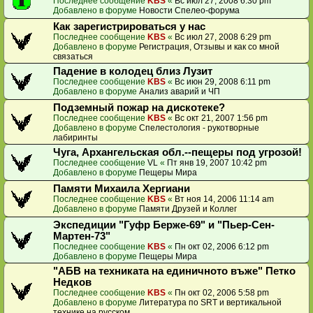
Последнее сообщение
KBS
«
Вс июл 27, 2008 6:30 pm
Добавлено в форуме
Новости Спелео-форума
Как зарегистрироваться у нас
Последнее сообщение
KBS
«
Вс июл 27, 2008 6:29 pm
Добавлено в форуме
Регистрация, Отзывы и как со мной
связаться
Падение в колодец близ Лузит
Последнее сообщение
KBS
«
Вс июн 29, 2008 6:11 pm
Добавлено в форуме
Анализ аварий и ЧП
Подземный пожар на дискотеке?
Последнее сообщение
KBS
«
Вс окт 21, 2007 1:56 pm
Добавлено в форуме
Спелестология - рукотворные
лабиринты
Чуга, Архангельская обл.--пещеры под угрозой!
Последнее сообщение
VL
«
Пт янв 19, 2007 10:42 pm
Добавлено в форуме
Пещеры Мира
Памяти Михаила Хергиани
Последнее сообщение
KBS
«
Вт ноя 14, 2006 11:14 am
Добавлено в форуме
Памяти Друзей и Коллег
Экспедиции "Гуфр Берже-69" и "Пьер-Сен-
Мартен-73"
Последнее сообщение
KBS
«
Пн окт 02, 2006 6:12 pm
Добавлено в форуме
Пещеры Мира
"АБВ на техниката на единичното въже" Петко
Недков
Последнее сообщение
KBS
«
Пн окт 02, 2006 5:58 pm
Добавлено в форуме
Литература по SRT и вертикальной
технике на русском