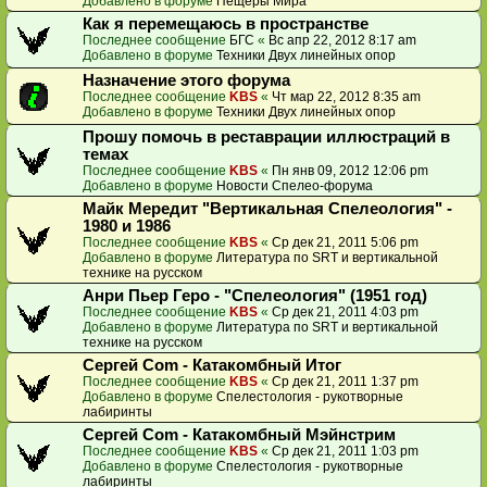
Добавлено в форуме
Пещеры Мира
Как я перемещаюсь в пространстве
Последнее сообщение
БГС
«
Вс апр 22, 2012 8:17 am
Добавлено в форуме
Техники Двух линейных опор
Назначение этого форума
Последнее сообщение
KBS
«
Чт мар 22, 2012 8:35 am
Добавлено в форуме
Техники Двух линейных опор
Прошу помочь в реставрации иллюстраций в
темах
Последнее сообщение
KBS
«
Пн янв 09, 2012 12:06 pm
Добавлено в форуме
Новости Спелео-форума
Майк Мередит "Вертикальная Спелеология" -
1980 и 1986
Последнее сообщение
KBS
«
Ср дек 21, 2011 5:06 pm
Добавлено в форуме
Литература по SRT и вертикальной
технике на русском
Анри Пьер Геро - "Спелеология" (1951 год)
Последнее сообщение
KBS
«
Ср дек 21, 2011 4:03 pm
Добавлено в форуме
Литература по SRT и вертикальной
технике на русском
Сергей Com - Катакомбный Итог
Последнее сообщение
KBS
«
Ср дек 21, 2011 1:37 pm
Добавлено в форуме
Спелестология - рукотворные
лабиринты
Сергей Com - Катакомбный Мэйнстрим
Последнее сообщение
KBS
«
Ср дек 21, 2011 1:03 pm
Добавлено в форуме
Спелестология - рукотворные
лабиринты