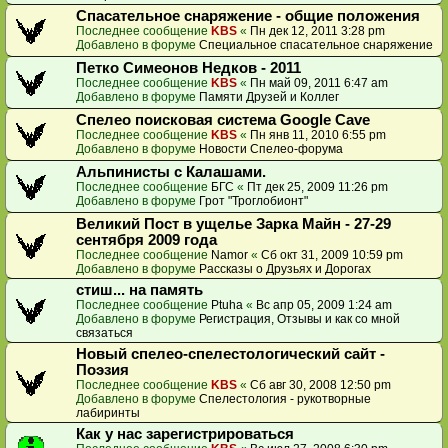
Спасательное снаряжение - общие положения
Последнее сообщение
KBS
«
Пн дек 12, 2011 3:28 pm
Добавлено в форуме
Специальное спасательное снаряжение
Петко Симеонов Недков - 2011
Последнее сообщение
KBS
«
Пн май 09, 2011 6:47 am
Добавлено в форуме
Памяти Друзей и Коллег
Спелео поисковая система Google Cave
Последнее сообщение
KBS
«
Пн янв 11, 2010 6:55 pm
Добавлено в форуме
Новости Спелео-форума
Альпинисты с Калашами.
Последнее сообщение
БГС
«
Пт дек 25, 2009 11:26 pm
Добавлено в форуме
Грот "Троглобионт"
Великий Пост в ущелье Зарка Майн - 27-29
сентября 2009 года
Последнее сообщение
Namor
«
Сб окт 31, 2009 10:59 pm
Добавлено в форуме
Рассказы о Друзьях и Дорогах
стиш... на память
Последнее сообщение
Ptuha
«
Вс апр 05, 2009 1:24 am
Добавлено в форуме
Регистрация, Отзывы и как со мной
связаться
Новый спелео-спелестологический сайт -
Поэзия
Последнее сообщение
KBS
«
Сб авг 30, 2008 12:50 pm
Добавлено в форуме
Спелестология - рукотворные
лабиринты
Как у нас зарегистрироваться