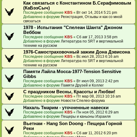
Как связаться с Константином Б.Серафимовым
(КаБээСыч)
Последнее сообщение
KBS
«
Вт окт 14, 2014 5:21 pm
Добавлено в форуме
Регистрация, Отзывы и как со мной
связаться
1978 - Испытания "Спелеан Шанта" Джоном
Веббом
Последнее сообщение
KBS
«
Сб авг 17, 2013 3:58 pm
Добавлено в форуме
Литература по SRT и вертикальной
технике на русском
1976-Самостраховочный зажим Дона Дэвисона
Последнее сообщение
KBS
«
Вс июл 28, 2013 6:16 am
Добавлено в форуме
Литература по SRT и вертикальной
технике на русском
Памяти Лайла Мосса-1977-Tension Sensitive
Gibbs
Последнее сообщение
KBS
«
Вт июл 09, 2013 2:42 pm
Добавлено в форуме
Памяти Друзей и Коллег
С праздником Весны, Красоты и Любви!
Последнее сообщение
KBS
«
Пт мар 08, 2013 10:16 am
Добавлено в форуме
Новости Спелео-форума
Нахаль Тмарим - уточненные навески
Последнее сообщение
KBS
«
Пн ноя 05, 2012 6:29 am
Добавлено в форуме
Пещеры и каньоны Израиля
Вьетнам - Hang Son Doong - Пещера Горной
Реки
Последнее сообщение
KBS
«
Сб авг 11, 2012 6:20 pm