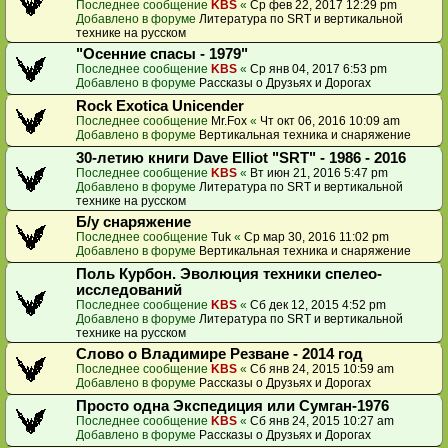
Последнее сообщение
KBS
«
Ср фев 22, 2017 12:29 pm
Добавлено в форуме
Литература по SRT и вертикальной
технике на русском
"Осенние спасы - 1979"
Последнее сообщение
KBS
«
Ср янв 04, 2017 6:53 pm
Добавлено в форуме
Рассказы о Друзьях и Дорогах
Rock Exotica Unicender
Последнее сообщение
Mr.Fox
«
Чт окт 06, 2016 10:09 am
Добавлено в форуме
Вертикальная техника и снаряжение
30-летию книги Dave Elliot "SRT" - 1986 - 2016
Последнее сообщение
KBS
«
Вт июн 21, 2016 5:47 pm
Добавлено в форуме
Литература по SRT и вертикальной
технике на русском
Б/у снаряжение
Последнее сообщение
Tuk
«
Ср мар 30, 2016 11:02 pm
Добавлено в форуме
Вертикальная техника и снаряжение
Поль Курбон. Эволюция техники спелео-
исследований
Последнее сообщение
KBS
«
Сб дек 12, 2015 4:52 pm
Добавлено в форуме
Литература по SRT и вертикальной
технике на русском
Слово о Владимире Резване - 2014 год
Последнее сообщение
KBS
«
Сб янв 24, 2015 10:59 am
Добавлено в форуме
Рассказы о Друзьях и Дорогах
Просто одна Экспедиция или Сумган-1976
Последнее сообщение
KBS
«
Сб янв 24, 2015 10:27 am
Добавлено в форуме
Рассказы о Друзьях и Дорогах