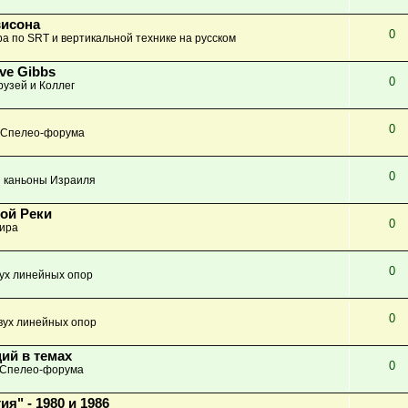
висона
0
а по SRT и вертикальной технике на русском
ve Gibbs
0
узей и Коллег
0
 Спелео-форума
0
 каньоны Израиля
ной Реки
0
ира
0
вух линейных опор
0
вух линейных опор
ий в темах
0
 Спелео-форума
" - 1980 и 1986