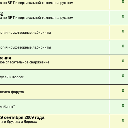
0
а по SRT и вертикальной технике на русском
д)
0
а по SRT и вертикальной технике на русском
0
огия - рукотворные лабиринты
0
огия - рукотворные лабиринты
жения
0
ое спасательное снаряжение
0
узей и Коллег
0
Спелео-форума
0
глобионт"
9 сентября 2009 года
0
зы о Друзьях и Дорогах