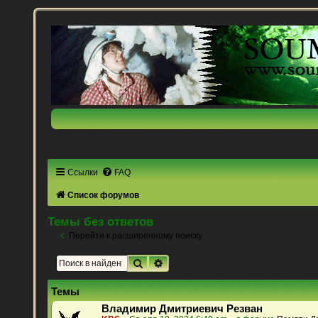
Ссылки
FAQ
Список форумов
Темы без ответов
Перейти к расширенному поиску
Поиск
Расширенный поиск
Темы
Владимир Дмитриевич Резван