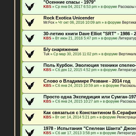
"Осенние спасы - 1979"
KBS
» Ср янв 04, 2017 6:53 pm » в форуме
Рассказы 
Rock Exotica Unicender
Mr.Fox
» Чт окт 06, 2016 10:09 am » в форуме
Вертика
30-летию книги Dave Elliot "SRT" - 1986 - 
KBS
» Вт июн 21, 2016 5:47 pm » в форуме
Литератур
Б/у снаряжение
Tuk
» Ср мар 30, 2016 11:02 pm » в форуме
Вертикал
Поль Курбон. Эволюция техники спелео
KBS
» Сб дек 12, 2015 4:52 pm » в форуме
Литератур
Слово о Владимире Резване - 2014 год
KBS
» Сб янв 24, 2015 10:59 am » в форуме
Рассказы
Просто одна Экспедиция или Сумган-197
KBS
» Сб янв 24, 2015 10:27 am » в форуме
Рассказы
Как связаться с Константином Б.Сераф
KBS
» Вт окт 14, 2014 5:21 pm » в форуме
Регистраци
1978 - Испытания "Спелеан Шанта" Джо
KBS
» Сб авг 17, 2013 3:58 pm » в форуме
Литератур