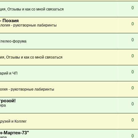
0
ция, Отзывы и как со мной связаться
- Поэзия
0
логия - рукотворные лабиринты
0
Спелео-форума
0
ия, Отзывы и как со мной связаться
0
арий и ЧП
0
огия - рукотворные лабиринты
грозой!
0
ира
0
рузей и Коллег
н-Мартен-73"
0
ира