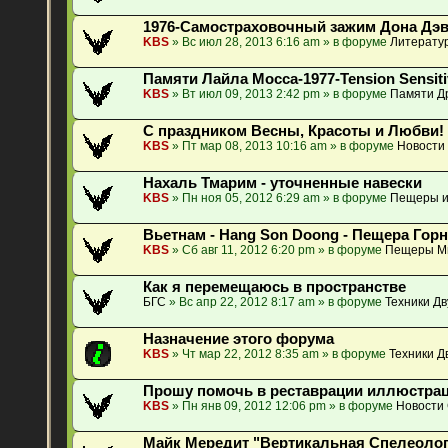
1976-Самостраховочный зажим Дона Дэ
KBS
» Вс июл 28, 2013 6:16 am » в форуме
Литератур
Памяти Лайла Мосса-1977-Tension Sensiti
KBS
» Вт июл 09, 2013 2:42 pm » в форуме
Памяти Др
С праздником Весны, Красоты и Любви!
KBS
» Пт мар 08, 2013 10:16 am » в форуме
Новости
Нахаль Тмарим - уточненные навески
KBS
» Пн ноя 05, 2012 6:29 am » в форуме
Пещеры и
Вьетнам - Hang Son Doong - Пещера Гор
KBS
» Сб авг 11, 2012 6:20 pm » в форуме
Пещеры М
Как я перемещаюсь в пространстве
БГС
» Вс апр 22, 2012 8:17 am » в форуме
Техники Д
Назначение этого форума
KBS
» Чт мар 22, 2012 8:35 am » в форуме
Техники Д
Прошу помочь в реставрации иллюстрац
KBS
» Пн янв 09, 2012 12:06 pm » в форуме
Новости
Майк Мередит "Вертикальная Спелеология