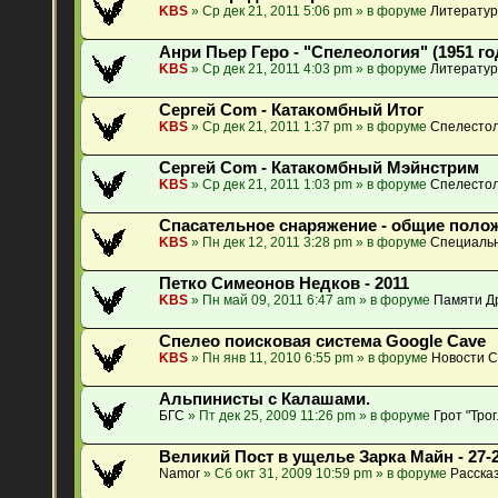
KBS
» Ср дек 21, 2011 5:06 pm » в форуме
Литератур
Анри Пьер Геро - "Спелеология" (1951 го
KBS
» Ср дек 21, 2011 4:03 pm » в форуме
Литератур
Сергей Com - Катакомбный Итог
KBS
» Ср дек 21, 2011 1:37 pm » в форуме
Спелестол
Сергей Com - Катакомбный Мэйнстрим
KBS
» Ср дек 21, 2011 1:03 pm » в форуме
Спелестол
Спасательное снаряжение - общие поло
KBS
» Пн дек 12, 2011 3:28 pm » в форуме
Специальн
Петко Симеонов Недков - 2011
KBS
» Пн май 09, 2011 6:47 am » в форуме
Памяти Др
Спелео поисковая система Google Cave
KBS
» Пн янв 11, 2010 6:55 pm » в форуме
Новости 
Альпинисты с Калашами.
БГС
» Пт дек 25, 2009 11:26 pm » в форуме
Грот "Тро
Великий Пост в ущелье Зарка Майн - 27-2
Namor
» Сб окт 31, 2009 10:59 pm » в форуме
Расска