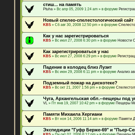
стиш... на память
Ptuha
» Вс апр 05, 2009 1:24 am » в форуме
Регистра
Новый спелео-спелестологический сайт 
KBS
» Сб авг 30, 2008 12:50 pm » в форуме
Спелесто
Как у нас зарегистрироваться
KBS
» Вс июл 27, 2008 6:30 pm » в форуме
Новости 
Как зарегистрироваться у нас
KBS
» Вс июл 27, 2008 6:29 pm » в форуме
Регистрац
Падение в колодец близ Лузит
KBS
» Вс июн 29, 2008 6:11 pm » в форуме
Анализ ав
Подземный пожар на дискотеке?
KBS
» Вс окт 21, 2007 1:56 pm » в форуме
Спелестол
Чуга, Архангельская обл.--пещеры под у
VL
» Пт янв 19, 2007 10:42 pm » в форуме
Пещеры М
Памяти Михаила Хергиани
KBS
» Вт ноя 14, 2006 11:14 am » в форуме
Памяти Д
Экспедиции "Гуфр Берже-69" и "Пьер-Се
KBS
» Пн окт 02, 2006 6:12 pm » в форуме
Пещеры М