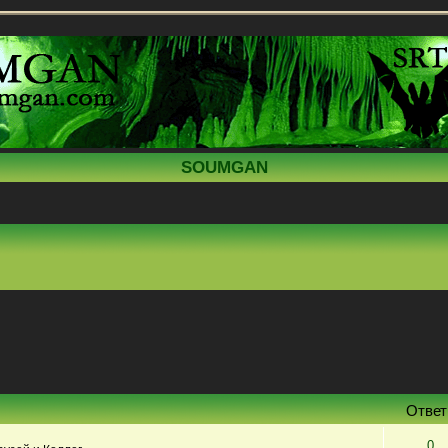
SOUMGAN
Отве
0