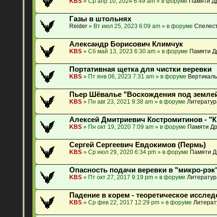
KBS
» Ср апр 10, 2024 6:49 am » в форуме
Памяти Др
Газы в штольнях
Reider
» Вт июл 25, 2023 6:09 am » в форуме
Спелест
Александр Борисович Климчук
KBS
» Сб май 13, 2023 6:30 am » в форуме
Памяти Д
Портативная щетка для чистки веревки
KBS
» Пт янв 06, 2023 7:31 am » в форуме
Вертикаль
Пьер Шёвалье "Восхождения под землей
KBS
» Пн авг 23, 2021 9:38 am » в форуме
Литератур
Алексей Дмитриевич Костромитинов - "
KBS
» Пн окт 19, 2020 7:09 am » в форуме
Памяти Др
Сергей Сергеевич Евдокимов (Пермь)
KBS
» Ср июл 29, 2020 6:34 pm » в форуме
Памяти Д
Опасность подачи веревки в "микро-рэк"
KBS
» Пт окт 27, 2017 9:19 pm » в форуме
Литератур
Падение в корем - теоретическое исслед
KBS
» Ср фев 22, 2017 12:29 pm » в форуме
Литерат