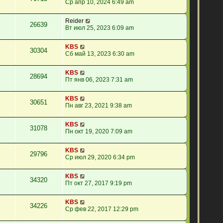
Ср апр 10, 2024 6:49 am
Reider
26639
Вт июл 25, 2023 6:09 am
KBS
30304
Сб май 13, 2023 6:30 am
KBS
28694
Пт янв 06, 2023 7:31 am
KBS
30651
Пн авг 23, 2021 9:38 am
KBS
31078
Пн окт 19, 2020 7:09 am
KBS
29796
Ср июл 29, 2020 6:34 pm
KBS
34320
Пт окт 27, 2017 9:19 pm
KBS
34226
Ср фев 22, 2017 12:29 pm