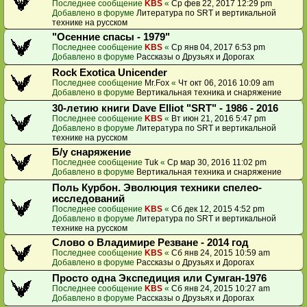
Последнее сообщение
KBS
«
Ср фев 22, 2017 12:29 pm
Добавлено в форуме
Литература по SRT и вертикальной
технике на русском
"Осенние спасы - 1979"
Последнее сообщение
KBS
«
Ср янв 04, 2017 6:53 pm
Добавлено в форуме
Рассказы о Друзьях и Дорогах
Rock Exotica Unicender
Последнее сообщение
Mr.Fox
«
Чт окт 06, 2016 10:09 am
Добавлено в форуме
Вертикальная техника и снаряжение
30-летию книги Dave Elliot "SRT" - 1986 - 2016
Последнее сообщение
KBS
«
Вт июн 21, 2016 5:47 pm
Добавлено в форуме
Литература по SRT и вертикальной
технике на русском
Б/у снаряжение
Последнее сообщение
Tuk
«
Ср мар 30, 2016 11:02 pm
Добавлено в форуме
Вертикальная техника и снаряжение
Поль Курбон. Эволюция техники спелео-
исследований
Последнее сообщение
KBS
«
Сб дек 12, 2015 4:52 pm
Добавлено в форуме
Литература по SRT и вертикальной
технике на русском
Слово о Владимире Резване - 2014 год
Последнее сообщение
KBS
«
Сб янв 24, 2015 10:59 am
Добавлено в форуме
Рассказы о Друзьях и Дорогах
Просто одна Экспедиция или Сумган-1976
Последнее сообщение
KBS
«
Сб янв 24, 2015 10:27 am
Добавлено в форуме
Рассказы о Друзьях и Дорогах