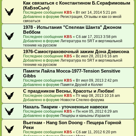
Как связаться с Константином Б.Серафимовым
(КаБээСыч)
Последнее сообщение
KBS
«
Вт окт 14, 2014 5:21 pm
Добавлено в форуме
Регистрация, Отзывы и как со мной
связаться
1978 - Испытания "Спелеан Шанта" Джоном
Веббом
Последнее сообщение
KBS
«
Сб авг 17, 2013 3:58 pm
Добавлено в форуме
Литература по SRT и вертикальной
технике на русском
1976-Самостраховочный зажим Дона Дэвисона
Последнее сообщение
KBS
«
Вс июл 28, 2013 6:16 am
Добавлено в форуме
Литература по SRT и вертикальной
технике на русском
Памяти Лайла Мосса-1977-Tension Sensitive
Gibbs
Последнее сообщение
KBS
«
Вт июл 09, 2013 2:42 pm
Добавлено в форуме
Памяти Друзей и Коллег
С праздником Весны, Красоты и Любви!
Последнее сообщение
KBS
«
Пт мар 08, 2013 10:16 am
Добавлено в форуме
Новости Спелео-форума
Нахаль Тмарим - уточненные навески
Последнее сообщение
KBS
«
Пн ноя 05, 2012 6:29 am
Добавлено в форуме
Пещеры и каньоны Израиля
Вьетнам - Hang Son Doong - Пещера Горной
Реки
Последнее сообщение
KBS
«
Сб авг 11, 2012 6:20 pm