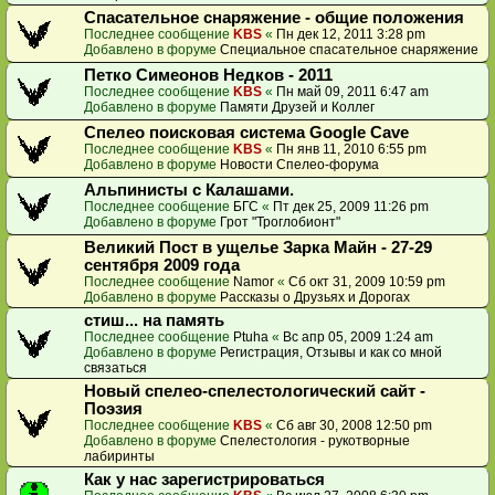
Спасательное снаряжение - общие положения
Последнее сообщение
KBS
«
Пн дек 12, 2011 3:28 pm
Добавлено в форуме
Специальное спасательное снаряжение
Петко Симеонов Недков - 2011
Последнее сообщение
KBS
«
Пн май 09, 2011 6:47 am
Добавлено в форуме
Памяти Друзей и Коллег
Спелео поисковая система Google Cave
Последнее сообщение
KBS
«
Пн янв 11, 2010 6:55 pm
Добавлено в форуме
Новости Спелео-форума
Альпинисты с Калашами.
Последнее сообщение
БГС
«
Пт дек 25, 2009 11:26 pm
Добавлено в форуме
Грот "Троглобионт"
Великий Пост в ущелье Зарка Майн - 27-29
сентября 2009 года
Последнее сообщение
Namor
«
Сб окт 31, 2009 10:59 pm
Добавлено в форуме
Рассказы о Друзьях и Дорогах
стиш... на память
Последнее сообщение
Ptuha
«
Вс апр 05, 2009 1:24 am
Добавлено в форуме
Регистрация, Отзывы и как со мной
связаться
Новый спелео-спелестологический сайт -
Поэзия
Последнее сообщение
KBS
«
Сб авг 30, 2008 12:50 pm
Добавлено в форуме
Спелестология - рукотворные
лабиринты
Как у нас зарегистрироваться