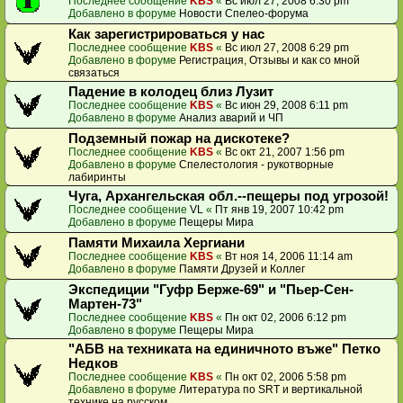
Последнее сообщение
KBS
«
Вс июл 27, 2008 6:30 pm
Добавлено в форуме
Новости Спелео-форума
Как зарегистрироваться у нас
Последнее сообщение
KBS
«
Вс июл 27, 2008 6:29 pm
Добавлено в форуме
Регистрация, Отзывы и как со мной
связаться
Падение в колодец близ Лузит
Последнее сообщение
KBS
«
Вс июн 29, 2008 6:11 pm
Добавлено в форуме
Анализ аварий и ЧП
Подземный пожар на дискотеке?
Последнее сообщение
KBS
«
Вс окт 21, 2007 1:56 pm
Добавлено в форуме
Спелестология - рукотворные
лабиринты
Чуга, Архангельская обл.--пещеры под угрозой!
Последнее сообщение
VL
«
Пт янв 19, 2007 10:42 pm
Добавлено в форуме
Пещеры Мира
Памяти Михаила Хергиани
Последнее сообщение
KBS
«
Вт ноя 14, 2006 11:14 am
Добавлено в форуме
Памяти Друзей и Коллег
Экспедиции "Гуфр Берже-69" и "Пьер-Сен-
Мартен-73"
Последнее сообщение
KBS
«
Пн окт 02, 2006 6:12 pm
Добавлено в форуме
Пещеры Мира
"АБВ на техниката на единичното въже" Петко
Недков
Последнее сообщение
KBS
«
Пн окт 02, 2006 5:58 pm
Добавлено в форуме
Литература по SRT и вертикальной
технике на русском