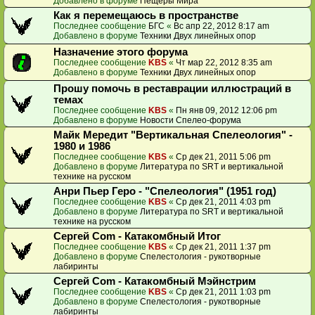
Добавлено в форуме
Пещеры Мира
Как я перемещаюсь в пространстве
Последнее сообщение
БГС
«
Вс апр 22, 2012 8:17 am
Добавлено в форуме
Техники Двух линейных опор
Назначение этого форума
Последнее сообщение
KBS
«
Чт мар 22, 2012 8:35 am
Добавлено в форуме
Техники Двух линейных опор
Прошу помочь в реставрации иллюстраций в
темах
Последнее сообщение
KBS
«
Пн янв 09, 2012 12:06 pm
Добавлено в форуме
Новости Спелео-форума
Майк Мередит "Вертикальная Спелеология" -
1980 и 1986
Последнее сообщение
KBS
«
Ср дек 21, 2011 5:06 pm
Добавлено в форуме
Литература по SRT и вертикальной
технике на русском
Анри Пьер Геро - "Спелеология" (1951 год)
Последнее сообщение
KBS
«
Ср дек 21, 2011 4:03 pm
Добавлено в форуме
Литература по SRT и вертикальной
технике на русском
Сергей Com - Катакомбный Итог
Последнее сообщение
KBS
«
Ср дек 21, 2011 1:37 pm
Добавлено в форуме
Спелестология - рукотворные
лабиринты
Сергей Com - Катакомбный Мэйнстрим
Последнее сообщение
KBS
«
Ср дек 21, 2011 1:03 pm
Добавлено в форуме
Спелестология - рукотворные
лабиринты