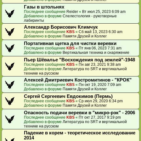
Газы в штольнях
Последнее сообщение
Reider
«
Вт июл 25, 2023 6:09 am
Добавлено в форуме
Спелестология - рукотворные
лабиринты
Александр Борисович Климчук
Последнее сообщение
KBS
«
Сб май 13, 2023 6:30 am
Добавлено в форуме
Памяти Друзей и Коллег
Портативная щетка для чистки веревки
Последнее сообщение
KBS
«
Пт янв 06, 2023 7:31 am
Добавлено в форуме
Вертикальная техника и снаряжение
Пьер Шёвалье "Восхождения под землей"-1948
Последнее сообщение
KBS
«
Пн авг 23, 2021 9:38 am
Добавлено в форуме
Литература по SRT и вертикальной
технике на русском
Алексей Дмитриевич Костромитинов - "КРОК"
Последнее сообщение
KBS
«
Пн окт 19, 2020 7:09 am
Добавлено в форуме
Памяти Друзей и Коллег
Сергей Сергеевич Евдокимов (Пермь)
Последнее сообщение
KBS
«
Ср июл 29, 2020 6:34 pm
Добавлено в форуме
Памяти Друзей и Коллег
Опасность подачи веревки в "микро-рэк" - 2006
Последнее сообщение
KBS
«
Пт окт 27, 2017 9:19 pm
Добавлено в форуме
Литература по SRT и вертикальной
технике на русском
Падение в корем - теоретическое исследование
2014