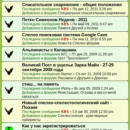
Спасательное снаряжение - общие положения
Последнее сообщение
KBS
«
Пн дек 12, 2011 3:28 pm
Добавлено в форуме
Специальное спасательное снаряжение
Петко Симеонов Недков - 2011
Последнее сообщение
KBS
«
Пн май 09, 2011 6:47 am
Добавлено в форуме
Памяти Друзей и Коллег
Спелео поисковая система Google Cave
Последнее сообщение
KBS
«
Пн янв 11, 2010 6:55 pm
Добавлено в форуме
Новости Спелео-форума
Альпинисты с Калашами.
Последнее сообщение
БГС
«
Пт дек 25, 2009 11:26 pm
Добавлено в форуме
Грот "Троглобионт"
Великий Пост в ущелье Зарка Майн - 27-29
сентября 2009 года
Последнее сообщение
Namor
«
Сб окт 31, 2009 10:59 pm
Добавлено в форуме
Рассказы о Друзьях и Дорогах
стиш... на память
Последнее сообщение
Ptuha
«
Вс апр 05, 2009 1:24 am
Добавлено в форуме
Регистрация, Отзывы и как со мной
связаться
Новый спелео-спелестологический сайт -
Поэзия
Последнее сообщение
KBS
«
Сб авг 30, 2008 12:50 pm
Добавлено в форуме
Спелестология - рукотворные
лабиринты
Как у нас зарегистрироваться