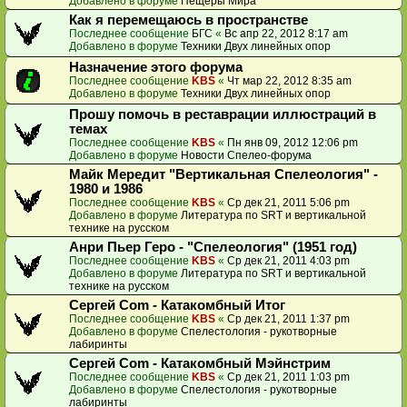
Добавлено в форуме
Пещеры Мира
Как я перемещаюсь в пространстве
Последнее сообщение
БГС
«
Вс апр 22, 2012 8:17 am
Добавлено в форуме
Техники Двух линейных опор
Назначение этого форума
Последнее сообщение
KBS
«
Чт мар 22, 2012 8:35 am
Добавлено в форуме
Техники Двух линейных опор
Прошу помочь в реставрации иллюстраций в
темах
Последнее сообщение
KBS
«
Пн янв 09, 2012 12:06 pm
Добавлено в форуме
Новости Спелео-форума
Майк Мередит "Вертикальная Спелеология" -
1980 и 1986
Последнее сообщение
KBS
«
Ср дек 21, 2011 5:06 pm
Добавлено в форуме
Литература по SRT и вертикальной
технике на русском
Анри Пьер Геро - "Спелеология" (1951 год)
Последнее сообщение
KBS
«
Ср дек 21, 2011 4:03 pm
Добавлено в форуме
Литература по SRT и вертикальной
технике на русском
Сергей Com - Катакомбный Итог
Последнее сообщение
KBS
«
Ср дек 21, 2011 1:37 pm
Добавлено в форуме
Спелестология - рукотворные
лабиринты
Сергей Com - Катакомбный Мэйнстрим
Последнее сообщение
KBS
«
Ср дек 21, 2011 1:03 pm
Добавлено в форуме
Спелестология - рукотворные
лабиринты