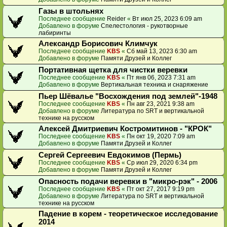
Газы в штольнях
Последнее сообщение
Reider
«
Вт июл 25, 2023 6:09 am
Добавлено в форуме
Спелестология - рукотворные
лабиринты
Александр Борисович Климчук
Последнее сообщение
KBS
«
Сб май 13, 2023 6:30 am
Добавлено в форуме
Памяти Друзей и Коллег
Портативная щетка для чистки веревки
Последнее сообщение
KBS
«
Пт янв 06, 2023 7:31 am
Добавлено в форуме
Вертикальная техника и снаряжение
Пьер Шёвалье "Восхождения под землей"-1948
Последнее сообщение
KBS
«
Пн авг 23, 2021 9:38 am
Добавлено в форуме
Литература по SRT и вертикальной
технике на русском
Алексей Дмитриевич Костромитинов - "КРОК"
Последнее сообщение
KBS
«
Пн окт 19, 2020 7:09 am
Добавлено в форуме
Памяти Друзей и Коллег
Сергей Сергеевич Евдокимов (Пермь)
Последнее сообщение
KBS
«
Ср июл 29, 2020 6:34 pm
Добавлено в форуме
Памяти Друзей и Коллег
Опасность подачи веревки в "микро-рэк" - 2006
Последнее сообщение
KBS
«
Пт окт 27, 2017 9:19 pm
Добавлено в форуме
Литература по SRT и вертикальной
технике на русском
Падение в корем - теоретическое исследование
2014