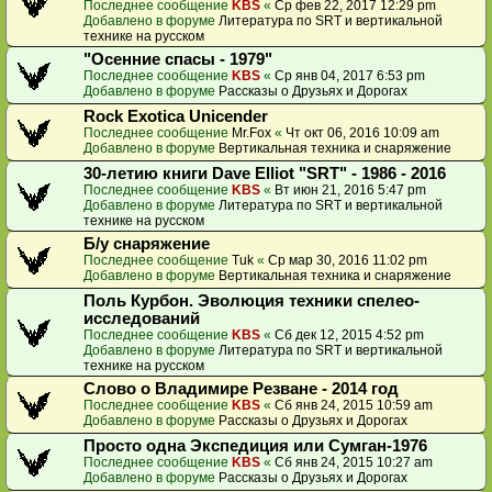
Последнее сообщение
KBS
«
Ср фев 22, 2017 12:29 pm
Добавлено в форуме
Литература по SRT и вертикальной
технике на русском
"Осенние спасы - 1979"
Последнее сообщение
KBS
«
Ср янв 04, 2017 6:53 pm
Добавлено в форуме
Рассказы о Друзьях и Дорогах
Rock Exotica Unicender
Последнее сообщение
Mr.Fox
«
Чт окт 06, 2016 10:09 am
Добавлено в форуме
Вертикальная техника и снаряжение
30-летию книги Dave Elliot "SRT" - 1986 - 2016
Последнее сообщение
KBS
«
Вт июн 21, 2016 5:47 pm
Добавлено в форуме
Литература по SRT и вертикальной
технике на русском
Б/у снаряжение
Последнее сообщение
Tuk
«
Ср мар 30, 2016 11:02 pm
Добавлено в форуме
Вертикальная техника и снаряжение
Поль Курбон. Эволюция техники спелео-
исследований
Последнее сообщение
KBS
«
Сб дек 12, 2015 4:52 pm
Добавлено в форуме
Литература по SRT и вертикальной
технике на русском
Слово о Владимире Резване - 2014 год
Последнее сообщение
KBS
«
Сб янв 24, 2015 10:59 am
Добавлено в форуме
Рассказы о Друзьях и Дорогах
Просто одна Экспедиция или Сумган-1976
Последнее сообщение
KBS
«
Сб янв 24, 2015 10:27 am
Добавлено в форуме
Рассказы о Друзьях и Дорогах