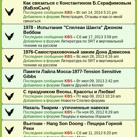
Как связаться с Константином Б.Серафимовым
(КаБээСыч)
Последнее сообщение
KBS
«
Вт окт 14, 2014 5:21 pm
Добавлено в форуме
Регистрация, Отзывы и как со мной
связаться
1978 - Испытания "Спелеан Шанта" Джоном
Веббом
Последнее сообщение
KBS
«
Сб авг 17, 2013 3:58 pm
Добавлено в форуме
Литература по SRT и вертикальной
технике на русском
1976-Самостраховочный зажим Дона Дэвисона
Последнее сообщение
KBS
«
Вс июл 28, 2013 6:16 am
Добавлено в форуме
Литература по SRT и вертикальной
технике на русском
Памяти Лайла Мосса-1977-Tension Sensitive
Gibbs
Последнее сообщение
KBS
«
Вт июл 09, 2013 2:42 pm
Добавлено в форуме
Памяти Друзей и Коллег
С праздником Весны, Красоты и Любви!
Последнее сообщение
KBS
«
Пт мар 08, 2013 10:16 am
Добавлено в форуме
Новости Спелео-форума
Нахаль Тмарим - уточненные навески
Последнее сообщение
KBS
«
Пн ноя 05, 2012 6:29 am
Добавлено в форуме
Пещеры и каньоны Израиля
Вьетнам - Hang Son Doong - Пещера Горной
Реки
Последнее сообщение
KBS
«
Сб авг 11, 2012 6:20 pm