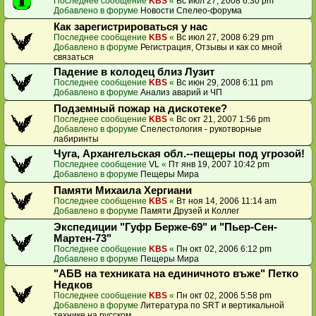
Последнее сообщение
KBS
«
Вс июл 27, 2008 6:30 pm
Добавлено в форуме
Новости Спелео-форума
Как зарегистрироваться у нас
Последнее сообщение
KBS
«
Вс июл 27, 2008 6:29 pm
Добавлено в форуме
Регистрация, Отзывы и как со мной
связаться
Падение в колодец близ Лузит
Последнее сообщение
KBS
«
Вс июн 29, 2008 6:11 pm
Добавлено в форуме
Анализ аварий и ЧП
Подземный пожар на дискотеке?
Последнее сообщение
KBS
«
Вс окт 21, 2007 1:56 pm
Добавлено в форуме
Спелестология - рукотворные
лабиринты
Чуга, Архангельская обл.--пещеры под угрозой!
Последнее сообщение
VL
«
Пт янв 19, 2007 10:42 pm
Добавлено в форуме
Пещеры Мира
Памяти Михаила Хергиани
Последнее сообщение
KBS
«
Вт ноя 14, 2006 11:14 am
Добавлено в форуме
Памяти Друзей и Коллег
Экспедиции "Гуфр Берже-69" и "Пьер-Сен-
Мартен-73"
Последнее сообщение
KBS
«
Пн окт 02, 2006 6:12 pm
Добавлено в форуме
Пещеры Мира
"АБВ на техниката на единичното въже" Петко
Недков
Последнее сообщение
KBS
«
Пн окт 02, 2006 5:58 pm
Добавлено в форуме
Литература по SRT и вертикальной
технике на русском