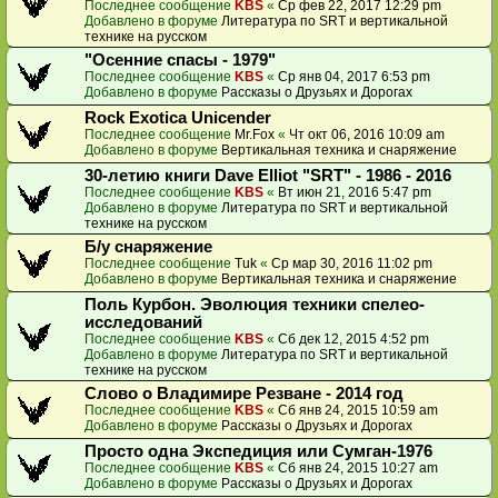
Последнее сообщение
KBS
«
Ср фев 22, 2017 12:29 pm
Добавлено в форуме
Литература по SRT и вертикальной
технике на русском
"Осенние спасы - 1979"
Последнее сообщение
KBS
«
Ср янв 04, 2017 6:53 pm
Добавлено в форуме
Рассказы о Друзьях и Дорогах
Rock Exotica Unicender
Последнее сообщение
Mr.Fox
«
Чт окт 06, 2016 10:09 am
Добавлено в форуме
Вертикальная техника и снаряжение
30-летию книги Dave Elliot "SRT" - 1986 - 2016
Последнее сообщение
KBS
«
Вт июн 21, 2016 5:47 pm
Добавлено в форуме
Литература по SRT и вертикальной
технике на русском
Б/у снаряжение
Последнее сообщение
Tuk
«
Ср мар 30, 2016 11:02 pm
Добавлено в форуме
Вертикальная техника и снаряжение
Поль Курбон. Эволюция техники спелео-
исследований
Последнее сообщение
KBS
«
Сб дек 12, 2015 4:52 pm
Добавлено в форуме
Литература по SRT и вертикальной
технике на русском
Слово о Владимире Резване - 2014 год
Последнее сообщение
KBS
«
Сб янв 24, 2015 10:59 am
Добавлено в форуме
Рассказы о Друзьях и Дорогах
Просто одна Экспедиция или Сумган-1976
Последнее сообщение
KBS
«
Сб янв 24, 2015 10:27 am
Добавлено в форуме
Рассказы о Друзьях и Дорогах