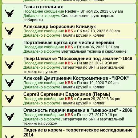
Газы в штольнях
Последнее сообщение
Reider
«
Вт июл 25, 2023 6:09 am
Добавлено в форуме
Спелестология - рукотворные
лабиринты
Александр Борисович Климчук
Последнее сообщение
KBS
«
Сб май 13, 2023 6:30 am
Добавлено в форуме
Памяти Друзей и Коллег
Портативная щетка для чистки веревки
Последнее сообщение
KBS
«
Пт янв 06, 2023 7:31 am
Добавлено в форуме
Вертикальная техника и снаряжение
Пьер Шёвалье "Восхождения под землей"-1948
Последнее сообщение
KBS
«
Пн авг 23, 2021 9:38 am
Добавлено в форуме
Литература по SRT и вертикальной
технике на русском
Алексей Дмитриевич Костромитинов - "КРОК"
Последнее сообщение
KBS
«
Пн окт 19, 2020 7:09 am
Добавлено в форуме
Памяти Друзей и Коллег
Сергей Сергеевич Евдокимов (Пермь)
Последнее сообщение
KBS
«
Ср июл 29, 2020 6:34 pm
Добавлено в форуме
Памяти Друзей и Коллег
Опасность подачи веревки в "микро-рэк" - 2006
Последнее сообщение
KBS
«
Пт окт 27, 2017 9:19 pm
Добавлено в форуме
Литература по SRT и вертикальной
технике на русском
Падение в корем - теоретическое исследование
2014