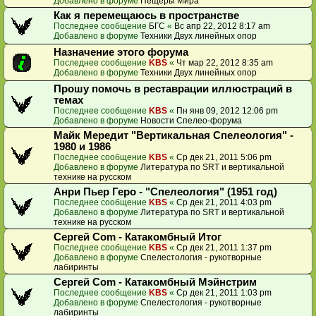
Добавлено в форуме
Пещеры Мира
Как я перемещаюсь в пространстве
Последнее сообщение
БГС
«
Вс апр 22, 2012 8:17 am
Добавлено в форуме
Техники Двух линейных опор
Назначение этого форума
Последнее сообщение
KBS
«
Чт мар 22, 2012 8:35 am
Добавлено в форуме
Техники Двух линейных опор
Прошу помочь в реставрации иллюстраций в
темах
Последнее сообщение
KBS
«
Пн янв 09, 2012 12:06 pm
Добавлено в форуме
Новости Спелео-форума
Майк Мередит "Вертикальная Спелеология" -
1980 и 1986
Последнее сообщение
KBS
«
Ср дек 21, 2011 5:06 pm
Добавлено в форуме
Литература по SRT и вертикальной
технике на русском
Анри Пьер Геро - "Спелеология" (1951 год)
Последнее сообщение
KBS
«
Ср дек 21, 2011 4:03 pm
Добавлено в форуме
Литература по SRT и вертикальной
технике на русском
Сергей Com - Катакомбный Итог
Последнее сообщение
KBS
«
Ср дек 21, 2011 1:37 pm
Добавлено в форуме
Спелестология - рукотворные
лабиринты
Сергей Com - Катакомбный Мэйнстрим
Последнее сообщение
KBS
«
Ср дек 21, 2011 1:03 pm
Добавлено в форуме
Спелестология - рукотворные
лабиринты