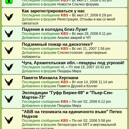
Последнее сообщение
KBS
«
Вс июл 27, 2008 6:30 pm
Добавлено в форуме
Новости Спелео-форума
Как зарегистрироваться у нас
Последнее сообщение
KBS
«
Вс июл 27, 2008 6:29 pm
Добавлено в форуме
Регистрация, Отзывы и как со мной
связаться
Падение в колодец близ Лузит
Последнее сообщение
KBS
«
Вс июн 29, 2008 6:11 pm
Добавлено в форуме
Анализ аварий и ЧП
Подземный пожар на дискотеке?
Последнее сообщение
KBS
«
Вс окт 21, 2007 1:56 pm
Добавлено в форуме
Спелестология - рукотворные
лабиринты
Чуга, Архангельская обл.--пещеры под угрозой!
Последнее сообщение
VL
«
Пт янв 19, 2007 10:42 pm
Добавлено в форуме
Пещеры Мира
Памяти Михаила Хергиани
Последнее сообщение
KBS
«
Вт ноя 14, 2006 11:14 am
Добавлено в форуме
Памяти Друзей и Коллег
Экспедиции "Гуфр Берже-69" и "Пьер-Сен-
Мартен-73"
Последнее сообщение
KBS
«
Пн окт 02, 2006 6:12 pm
Добавлено в форуме
Пещеры Мира
"АБВ на техниката на единичното въже" Петко
Недков
Последнее сообщение
KBS
«
Пн окт 02, 2006 5:58 pm
Добавлено в форуме
Литература по SRT и вертикальной
технике на русском