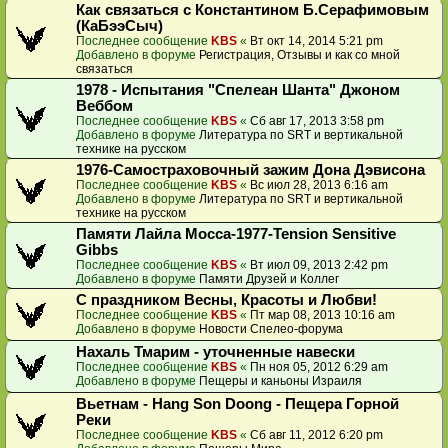
Как связаться с Константином Б.Серафимовым
(КаБээСыч)
Последнее сообщение
KBS
«
Вт окт 14, 2014 5:21 pm
Добавлено в форуме
Регистрация, Отзывы и как со мной
связаться
1978 - Испытания "Спелеан Шанта" Джоном
Веббом
Последнее сообщение
KBS
«
Сб авг 17, 2013 3:58 pm
Добавлено в форуме
Литература по SRT и вертикальной
технике на русском
1976-Самостраховочный зажим Дона Дэвисона
Последнее сообщение
KBS
«
Вс июл 28, 2013 6:16 am
Добавлено в форуме
Литература по SRT и вертикальной
технике на русском
Памяти Лайла Мосса-1977-Tension Sensitive
Gibbs
Последнее сообщение
KBS
«
Вт июл 09, 2013 2:42 pm
Добавлено в форуме
Памяти Друзей и Коллег
С праздником Весны, Красоты и Любви!
Последнее сообщение
KBS
«
Пт мар 08, 2013 10:16 am
Добавлено в форуме
Новости Спелео-форума
Нахаль Тмарим - уточненные навески
Последнее сообщение
KBS
«
Пн ноя 05, 2012 6:29 am
Добавлено в форуме
Пещеры и каньоны Израиля
Вьетнам - Hang Son Doong - Пещера Горной
Реки
Последнее сообщение
KBS
«
Сб авг 11, 2012 6:20 pm