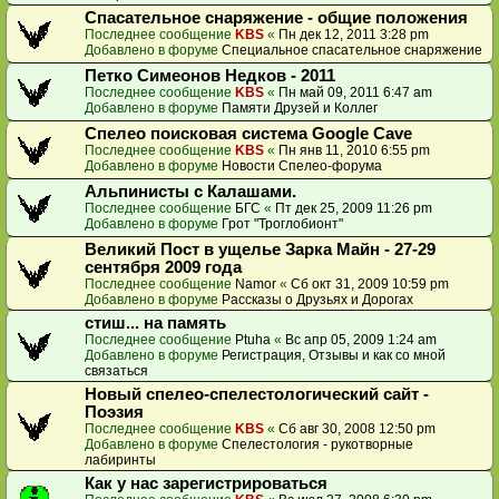
Спасательное снаряжение - общие положения
Последнее сообщение
KBS
«
Пн дек 12, 2011 3:28 pm
Добавлено в форуме
Специальное спасательное снаряжение
Петко Симеонов Недков - 2011
Последнее сообщение
KBS
«
Пн май 09, 2011 6:47 am
Добавлено в форуме
Памяти Друзей и Коллег
Спелео поисковая система Google Cave
Последнее сообщение
KBS
«
Пн янв 11, 2010 6:55 pm
Добавлено в форуме
Новости Спелео-форума
Альпинисты с Калашами.
Последнее сообщение
БГС
«
Пт дек 25, 2009 11:26 pm
Добавлено в форуме
Грот "Троглобионт"
Великий Пост в ущелье Зарка Майн - 27-29
сентября 2009 года
Последнее сообщение
Namor
«
Сб окт 31, 2009 10:59 pm
Добавлено в форуме
Рассказы о Друзьях и Дорогах
стиш... на память
Последнее сообщение
Ptuha
«
Вс апр 05, 2009 1:24 am
Добавлено в форуме
Регистрация, Отзывы и как со мной
связаться
Новый спелео-спелестологический сайт -
Поэзия
Последнее сообщение
KBS
«
Сб авг 30, 2008 12:50 pm
Добавлено в форуме
Спелестология - рукотворные
лабиринты
Как у нас зарегистрироваться