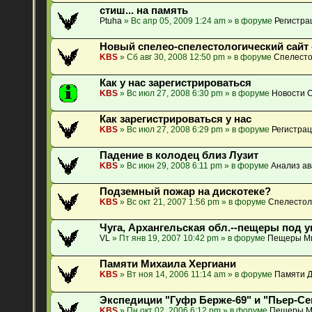
стиш... на память
Ptuha
» Вс апр 05, 2009 1:24 am » в форуме
Регистра
Новый спелео-спелестологический сайт 
KBS
» Сб авг 30, 2008 12:50 pm » в форуме
Спелесто
Как у нас зарегистрироваться
KBS
» Вс июл 27, 2008 6:30 pm » в форуме
Новости 
Как зарегистрироваться у нас
KBS
» Вс июл 27, 2008 6:29 pm » в форуме
Регистрац
Падение в колодец близ Лузит
KBS
» Вс июн 29, 2008 6:11 pm » в форуме
Анализ ав
Подземный пожар на дискотеке?
KBS
» Вс окт 21, 2007 1:56 pm » в форуме
Спелестол
Чуга, Архангельская обл.--пещеры под у
VL
» Пт янв 19, 2007 10:42 pm » в форуме
Пещеры М
Памяти Михаила Хергиани
KBS
» Вт ноя 14, 2006 11:14 am » в форуме
Памяти Д
Экспедиции "Гуфр Берже-69" и "Пьер-Се
KBS
» Пн окт 02, 2006 6:12 pm » в форуме
Пещеры М