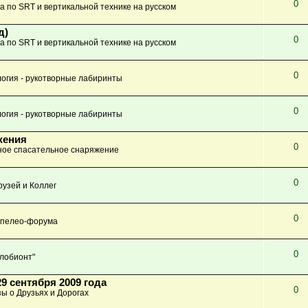
0
а по SRT и вертикальной технике на русском
д)
0
а по SRT и вертикальной технике на русском
0
огия - рукотворные лабиринты
0
огия - рукотворные лабиринты
жения
0
ое спасательное снаряжение
0
узей и Коллег
0
Спелео-форума
0
глобионт"
9 сентября 2009 года
0
зы о Друзьях и Дорогах