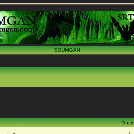
SOUMGAN
Отве
0