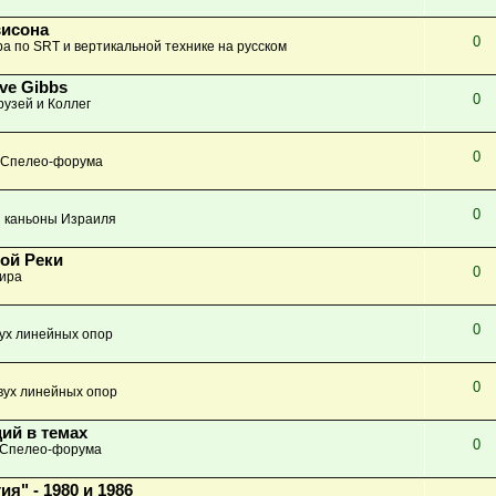
висона
0
а по SRT и вертикальной технике на русском
ve Gibbs
0
узей и Коллег
0
 Спелео-форума
0
 каньоны Израиля
ной Реки
0
ира
0
вух линейных опор
0
вух линейных опор
ий в темах
0
 Спелео-форума
" - 1980 и 1986