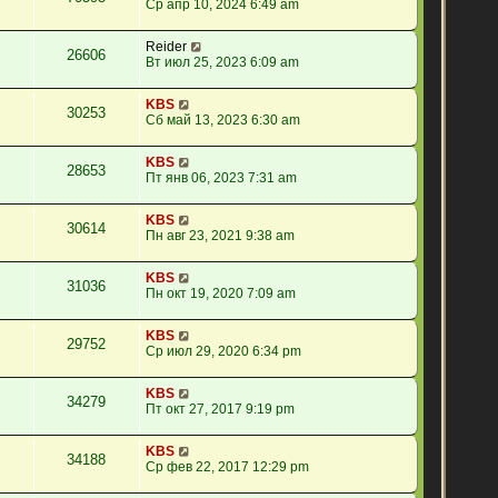
Ср апр 10, 2024 6:49 am
Reider
26606
Вт июл 25, 2023 6:09 am
KBS
30253
Сб май 13, 2023 6:30 am
KBS
28653
Пт янв 06, 2023 7:31 am
KBS
30614
Пн авг 23, 2021 9:38 am
KBS
31036
Пн окт 19, 2020 7:09 am
KBS
29752
Ср июл 29, 2020 6:34 pm
KBS
34279
Пт окт 27, 2017 9:19 pm
KBS
34188
Ср фев 22, 2017 12:29 pm