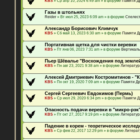
KBS
» Ср апр 10, 2024 6:49 am » в форуме
Памяти Др
Газы в штольнях
Reider
» Вт июл 25, 2023 6:09 am » в форуме
Спелест
Александр Борисович Климчук
KBS
» Сб май 13, 2023 6:30 am » в форуме
Памяти Д
Портативная щетка для чистки веревки
KBS
» Пт янв 06, 2023 7:31 am » в форуме
Вертикаль
Пьер Шёвалье "Восхождения под землей
KBS
» Пн авг 23, 2021 9:38 am » в форуме
Литератур
Алексей Дмитриевич Костромитинов - "
KBS
» Пн окт 19, 2020 7:09 am » в форуме
Памяти Др
Сергей Сергеевич Евдокимов (Пермь)
KBS
» Ср июл 29, 2020 6:34 pm » в форуме
Памяти Д
Опасность подачи веревки в "микро-рэк"
KBS
» Пт окт 27, 2017 9:19 pm » в форуме
Литератур
Падение в корем - теоретическое исслед
KBS
» Ср фев 22, 2017 12:29 pm » в форуме
Литерат