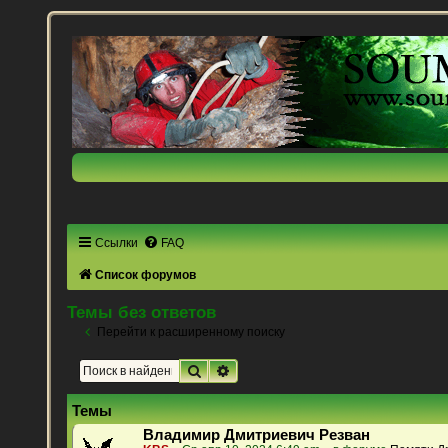
Ссылки
FAQ
Список форумов
Темы без ответов
Перейти к расширенному поиску
Поиск
Расширенный поиск
Темы
Владимир Дмитриевич Резван