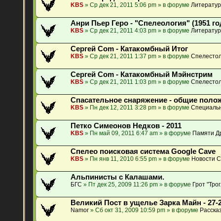
KBS
» Ср дек 21, 2011 5:06 pm » в форуме
Литератур
Анри Пьер Геро - "Спелеология" (1951 го
KBS
» Ср дек 21, 2011 4:03 pm » в форуме
Литератур
Сергей Com - Катакомбный Итог
KBS
» Ср дек 21, 2011 1:37 pm » в форуме
Спелестол
Сергей Com - Катакомбный Мэйнстрим
KBS
» Ср дек 21, 2011 1:03 pm » в форуме
Спелестол
Спасательное снаряжение - общие поло
KBS
» Пн дек 12, 2011 3:28 pm » в форуме
Специальн
Петко Симеонов Недков - 2011
KBS
» Пн май 09, 2011 6:47 am » в форуме
Памяти Др
Спелео поисковая система Google Cave
KBS
» Пн янв 11, 2010 6:55 pm » в форуме
Новости 
Альпинисты с Калашами.
БГС
» Пт дек 25, 2009 11:26 pm » в форуме
Грот "Тро
Великий Пост в ущелье Зарка Майн - 27-2
Namor
» Сб окт 31, 2009 10:59 pm » в форуме
Расска