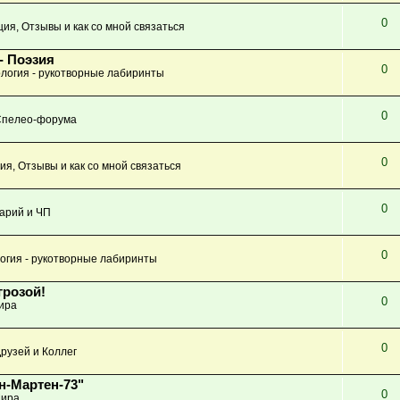
0
ция, Отзывы и как со мной связаться
- Поэзия
0
логия - рукотворные лабиринты
0
Спелео-форума
0
ия, Отзывы и как со мной связаться
0
арий и ЧП
0
огия - рукотворные лабиринты
грозой!
0
ира
0
рузей и Коллег
н-Мартен-73"
0
ира