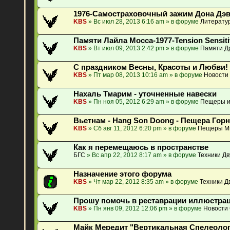
1976-Самостраховочный зажим Дона Дэ
KBS
» Вс июл 28, 2013 6:16 am » в форуме
Литератур
Памяти Лайла Мосса-1977-Tension Sensiti
KBS
» Вт июл 09, 2013 2:42 pm » в форуме
Памяти Др
С праздником Весны, Красоты и Любви!
KBS
» Пт мар 08, 2013 10:16 am » в форуме
Новости
Нахаль Тмарим - уточненные навески
KBS
» Пн ноя 05, 2012 6:29 am » в форуме
Пещеры и
Вьетнам - Hang Son Doong - Пещера Гор
KBS
» Сб авг 11, 2012 6:20 pm » в форуме
Пещеры М
Как я перемещаюсь в пространстве
БГС
» Вс апр 22, 2012 8:17 am » в форуме
Техники Д
Назначение этого форума
KBS
» Чт мар 22, 2012 8:35 am » в форуме
Техники Д
Прошу помочь в реставрации иллюстрац
KBS
» Пн янв 09, 2012 12:06 pm » в форуме
Новости
Майк Мередит "Вертикальная Спелеология