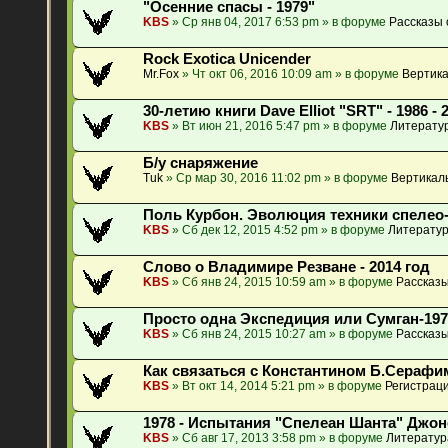
"Осенние спасы - 1979"
KBS
» Ср янв 04, 2017 6:53 pm » в форуме
Рассказы 
Rock Exotica Unicender
Mr.Fox
» Чт окт 06, 2016 10:09 am » в форуме
Вертика
30-летию книги Dave Elliot "SRT" - 1986 - 
KBS
» Вт июн 21, 2016 5:47 pm » в форуме
Литератур
Б/у снаряжение
Tuk
» Ср мар 30, 2016 11:02 pm » в форуме
Вертикал
Поль Курбон. Эволюция техники спелео
KBS
» Сб дек 12, 2015 4:52 pm » в форуме
Литератур
Слово о Владимире Резване - 2014 год
KBS
» Сб янв 24, 2015 10:59 am » в форуме
Рассказы
Просто одна Экспедиция или Сумган-197
KBS
» Сб янв 24, 2015 10:27 am » в форуме
Рассказы
Как связаться с Константином Б.Сераф
KBS
» Вт окт 14, 2014 5:21 pm » в форуме
Регистраци
1978 - Испытания "Спелеан Шанта" Джо
KBS
» Сб авг 17, 2013 3:58 pm » в форуме
Литератур