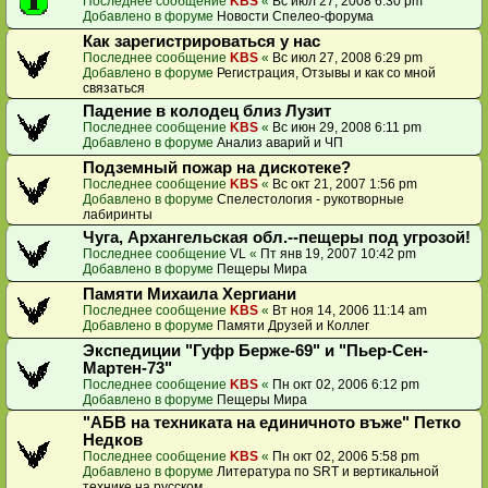
Последнее сообщение
KBS
«
Вс июл 27, 2008 6:30 pm
Добавлено в форуме
Новости Спелео-форума
Как зарегистрироваться у нас
Последнее сообщение
KBS
«
Вс июл 27, 2008 6:29 pm
Добавлено в форуме
Регистрация, Отзывы и как со мной
связаться
Падение в колодец близ Лузит
Последнее сообщение
KBS
«
Вс июн 29, 2008 6:11 pm
Добавлено в форуме
Анализ аварий и ЧП
Подземный пожар на дискотеке?
Последнее сообщение
KBS
«
Вс окт 21, 2007 1:56 pm
Добавлено в форуме
Спелестология - рукотворные
лабиринты
Чуга, Архангельская обл.--пещеры под угрозой!
Последнее сообщение
VL
«
Пт янв 19, 2007 10:42 pm
Добавлено в форуме
Пещеры Мира
Памяти Михаила Хергиани
Последнее сообщение
KBS
«
Вт ноя 14, 2006 11:14 am
Добавлено в форуме
Памяти Друзей и Коллег
Экспедиции "Гуфр Берже-69" и "Пьер-Сен-
Мартен-73"
Последнее сообщение
KBS
«
Пн окт 02, 2006 6:12 pm
Добавлено в форуме
Пещеры Мира
"АБВ на техниката на единичното въже" Петко
Недков
Последнее сообщение
KBS
«
Пн окт 02, 2006 5:58 pm
Добавлено в форуме
Литература по SRT и вертикальной
технике на русском