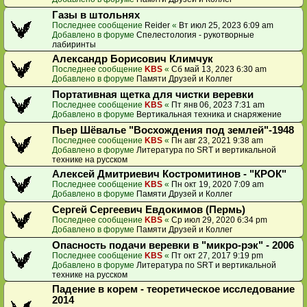
Газы в штольнях
Последнее сообщение
Reider
«
Вт июл 25, 2023 6:09 am
Добавлено в форуме
Спелестология - рукотворные
лабиринты
Александр Борисович Климчук
Последнее сообщение
KBS
«
Сб май 13, 2023 6:30 am
Добавлено в форуме
Памяти Друзей и Коллег
Портативная щетка для чистки веревки
Последнее сообщение
KBS
«
Пт янв 06, 2023 7:31 am
Добавлено в форуме
Вертикальная техника и снаряжение
Пьер Шёвалье "Восхождения под землей"-1948
Последнее сообщение
KBS
«
Пн авг 23, 2021 9:38 am
Добавлено в форуме
Литература по SRT и вертикальной
технике на русском
Алексей Дмитриевич Костромитинов - "КРОК"
Последнее сообщение
KBS
«
Пн окт 19, 2020 7:09 am
Добавлено в форуме
Памяти Друзей и Коллег
Сергей Сергеевич Евдокимов (Пермь)
Последнее сообщение
KBS
«
Ср июл 29, 2020 6:34 pm
Добавлено в форуме
Памяти Друзей и Коллег
Опасность подачи веревки в "микро-рэк" - 2006
Последнее сообщение
KBS
«
Пт окт 27, 2017 9:19 pm
Добавлено в форуме
Литература по SRT и вертикальной
технике на русском
Падение в корем - теоретическое исследование
2014