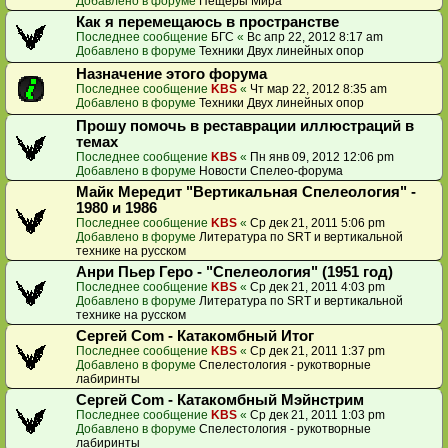
Добавлено в форуме
Пещеры Мира
Как я перемещаюсь в пространстве
Последнее сообщение
БГС
«
Вс апр 22, 2012 8:17 am
Добавлено в форуме
Техники Двух линейных опор
Назначение этого форума
Последнее сообщение
KBS
«
Чт мар 22, 2012 8:35 am
Добавлено в форуме
Техники Двух линейных опор
Прошу помочь в реставрации иллюстраций в
темах
Последнее сообщение
KBS
«
Пн янв 09, 2012 12:06 pm
Добавлено в форуме
Новости Спелео-форума
Майк Мередит "Вертикальная Спелеология" -
1980 и 1986
Последнее сообщение
KBS
«
Ср дек 21, 2011 5:06 pm
Добавлено в форуме
Литература по SRT и вертикальной
технике на русском
Анри Пьер Геро - "Спелеология" (1951 год)
Последнее сообщение
KBS
«
Ср дек 21, 2011 4:03 pm
Добавлено в форуме
Литература по SRT и вертикальной
технике на русском
Сергей Com - Катакомбный Итог
Последнее сообщение
KBS
«
Ср дек 21, 2011 1:37 pm
Добавлено в форуме
Спелестология - рукотворные
лабиринты
Сергей Com - Катакомбный Мэйнстрим
Последнее сообщение
KBS
«
Ср дек 21, 2011 1:03 pm
Добавлено в форуме
Спелестология - рукотворные
лабиринты