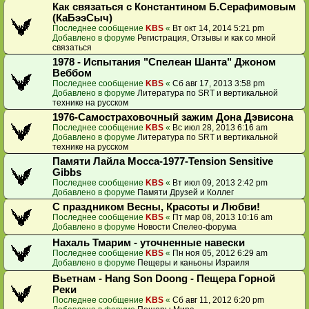
Как связаться с Константином Б.Серафимовым
(КаБээСыч)
Последнее сообщение
KBS
«
Вт окт 14, 2014 5:21 pm
Добавлено в форуме
Регистрация, Отзывы и как со мной
связаться
1978 - Испытания "Спелеан Шанта" Джоном
Веббом
Последнее сообщение
KBS
«
Сб авг 17, 2013 3:58 pm
Добавлено в форуме
Литература по SRT и вертикальной
технике на русском
1976-Самостраховочный зажим Дона Дэвисона
Последнее сообщение
KBS
«
Вс июл 28, 2013 6:16 am
Добавлено в форуме
Литература по SRT и вертикальной
технике на русском
Памяти Лайла Мосса-1977-Tension Sensitive
Gibbs
Последнее сообщение
KBS
«
Вт июл 09, 2013 2:42 pm
Добавлено в форуме
Памяти Друзей и Коллег
С праздником Весны, Красоты и Любви!
Последнее сообщение
KBS
«
Пт мар 08, 2013 10:16 am
Добавлено в форуме
Новости Спелео-форума
Нахаль Тмарим - уточненные навески
Последнее сообщение
KBS
«
Пн ноя 05, 2012 6:29 am
Добавлено в форуме
Пещеры и каньоны Израиля
Вьетнам - Hang Son Doong - Пещера Горной
Реки
Последнее сообщение
KBS
«
Сб авг 11, 2012 6:20 pm