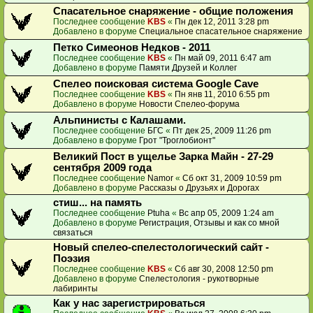
Спасательное снаряжение - общие положения
Последнее сообщение
KBS
«
Пн дек 12, 2011 3:28 pm
Добавлено в форуме
Специальное спасательное снаряжение
Петко Симеонов Недков - 2011
Последнее сообщение
KBS
«
Пн май 09, 2011 6:47 am
Добавлено в форуме
Памяти Друзей и Коллег
Спелео поисковая система Google Cave
Последнее сообщение
KBS
«
Пн янв 11, 2010 6:55 pm
Добавлено в форуме
Новости Спелео-форума
Альпинисты с Калашами.
Последнее сообщение
БГС
«
Пт дек 25, 2009 11:26 pm
Добавлено в форуме
Грот "Троглобионт"
Великий Пост в ущелье Зарка Майн - 27-29
сентября 2009 года
Последнее сообщение
Namor
«
Сб окт 31, 2009 10:59 pm
Добавлено в форуме
Рассказы о Друзьях и Дорогах
стиш... на память
Последнее сообщение
Ptuha
«
Вс апр 05, 2009 1:24 am
Добавлено в форуме
Регистрация, Отзывы и как со мной
связаться
Новый спелео-спелестологический сайт -
Поэзия
Последнее сообщение
KBS
«
Сб авг 30, 2008 12:50 pm
Добавлено в форуме
Спелестология - рукотворные
лабиринты
Как у нас зарегистрироваться