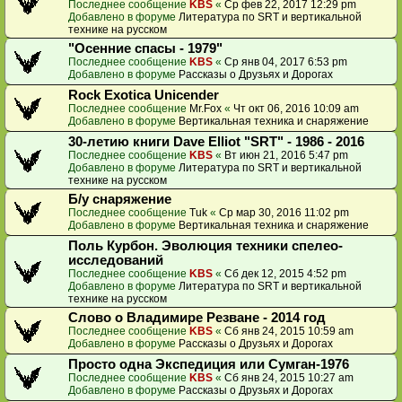
Последнее сообщение
KBS
«
Ср фев 22, 2017 12:29 pm
Добавлено в форуме
Литература по SRT и вертикальной
технике на русском
"Осенние спасы - 1979"
Последнее сообщение
KBS
«
Ср янв 04, 2017 6:53 pm
Добавлено в форуме
Рассказы о Друзьях и Дорогах
Rock Exotica Unicender
Последнее сообщение
Mr.Fox
«
Чт окт 06, 2016 10:09 am
Добавлено в форуме
Вертикальная техника и снаряжение
30-летию книги Dave Elliot "SRT" - 1986 - 2016
Последнее сообщение
KBS
«
Вт июн 21, 2016 5:47 pm
Добавлено в форуме
Литература по SRT и вертикальной
технике на русском
Б/у снаряжение
Последнее сообщение
Tuk
«
Ср мар 30, 2016 11:02 pm
Добавлено в форуме
Вертикальная техника и снаряжение
Поль Курбон. Эволюция техники спелео-
исследований
Последнее сообщение
KBS
«
Сб дек 12, 2015 4:52 pm
Добавлено в форуме
Литература по SRT и вертикальной
технике на русском
Слово о Владимире Резване - 2014 год
Последнее сообщение
KBS
«
Сб янв 24, 2015 10:59 am
Добавлено в форуме
Рассказы о Друзьях и Дорогах
Просто одна Экспедиция или Сумган-1976
Последнее сообщение
KBS
«
Сб янв 24, 2015 10:27 am
Добавлено в форуме
Рассказы о Друзьях и Дорогах