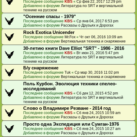
Последнее сообщение
KBS
«
Ср фев 22, 2017 12:29 pm
Добавлено в форуме
Литература по SRT и вертикальной
технике на русском
"Осенние спасы - 1979"
Последнее сообщение
KBS
«
Ср янв 04, 2017 6:53 pm
Добавлено в форуме
Рассказы о Друзьях и Дорогах
Rock Exotica Unicender
Последнее сообщение
Mr.Fox
«
Чт окт 06, 2016 10:09 am
Добавлено в форуме
Вертикальная техника и снаряжение
30-летию книги Dave Elliot "SRT" - 1986 - 2016
Последнее сообщение
KBS
«
Вт июн 21, 2016 5:47 pm
Добавлено в форуме
Литература по SRT и вертикальной
технике на русском
Б/у снаряжение
Последнее сообщение
Tuk
«
Ср мар 30, 2016 11:02 pm
Добавлено в форуме
Вертикальная техника и снаряжение
Поль Курбон. Эволюция техники спелео-
исследований
Последнее сообщение
KBS
«
Сб дек 12, 2015 4:52 pm
Добавлено в форуме
Литература по SRT и вертикальной
технике на русском
Слово о Владимире Резване - 2014 год
Последнее сообщение
KBS
«
Сб янв 24, 2015 10:59 am
Добавлено в форуме
Рассказы о Друзьях и Дорогах
Просто одна Экспедиция или Сумган-1976
Последнее сообщение
KBS
«
Сб янв 24, 2015 10:27 am
Добавлено в форуме
Рассказы о Друзьях и Дорогах