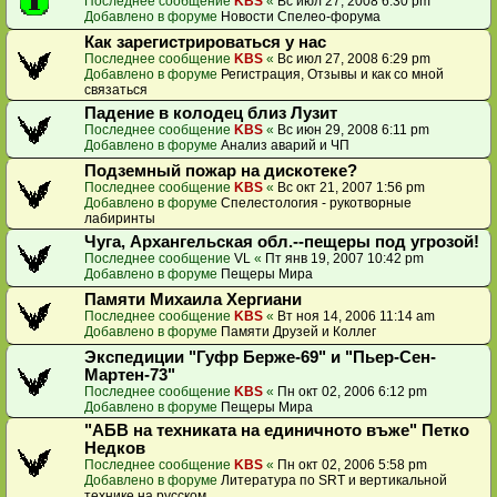
Последнее сообщение
KBS
«
Вс июл 27, 2008 6:30 pm
Добавлено в форуме
Новости Спелео-форума
Как зарегистрироваться у нас
Последнее сообщение
KBS
«
Вс июл 27, 2008 6:29 pm
Добавлено в форуме
Регистрация, Отзывы и как со мной
связаться
Падение в колодец близ Лузит
Последнее сообщение
KBS
«
Вс июн 29, 2008 6:11 pm
Добавлено в форуме
Анализ аварий и ЧП
Подземный пожар на дискотеке?
Последнее сообщение
KBS
«
Вс окт 21, 2007 1:56 pm
Добавлено в форуме
Спелестология - рукотворные
лабиринты
Чуга, Архангельская обл.--пещеры под угрозой!
Последнее сообщение
VL
«
Пт янв 19, 2007 10:42 pm
Добавлено в форуме
Пещеры Мира
Памяти Михаила Хергиани
Последнее сообщение
KBS
«
Вт ноя 14, 2006 11:14 am
Добавлено в форуме
Памяти Друзей и Коллег
Экспедиции "Гуфр Берже-69" и "Пьер-Сен-
Мартен-73"
Последнее сообщение
KBS
«
Пн окт 02, 2006 6:12 pm
Добавлено в форуме
Пещеры Мира
"АБВ на техниката на единичното въже" Петко
Недков
Последнее сообщение
KBS
«
Пн окт 02, 2006 5:58 pm
Добавлено в форуме
Литература по SRT и вертикальной
технике на русском