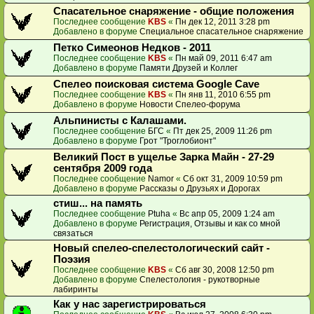
Спасательное снаряжение - общие положения
Последнее сообщение
KBS
«
Пн дек 12, 2011 3:28 pm
Добавлено в форуме
Специальное спасательное снаряжение
Петко Симеонов Недков - 2011
Последнее сообщение
KBS
«
Пн май 09, 2011 6:47 am
Добавлено в форуме
Памяти Друзей и Коллег
Спелео поисковая система Google Cave
Последнее сообщение
KBS
«
Пн янв 11, 2010 6:55 pm
Добавлено в форуме
Новости Спелео-форума
Альпинисты с Калашами.
Последнее сообщение
БГС
«
Пт дек 25, 2009 11:26 pm
Добавлено в форуме
Грот "Троглобионт"
Великий Пост в ущелье Зарка Майн - 27-29
сентября 2009 года
Последнее сообщение
Namor
«
Сб окт 31, 2009 10:59 pm
Добавлено в форуме
Рассказы о Друзьях и Дорогах
стиш... на память
Последнее сообщение
Ptuha
«
Вс апр 05, 2009 1:24 am
Добавлено в форуме
Регистрация, Отзывы и как со мной
связаться
Новый спелео-спелестологический сайт -
Поэзия
Последнее сообщение
KBS
«
Сб авг 30, 2008 12:50 pm
Добавлено в форуме
Спелестология - рукотворные
лабиринты
Как у нас зарегистрироваться