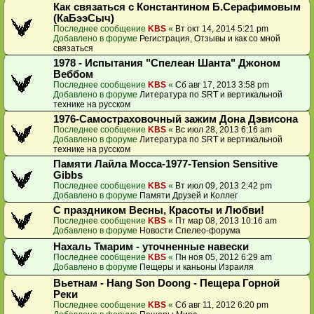
Как связаться с Константином Б.Серафимовым
(КаБээСыч)
Последнее сообщение
KBS
«
Вт окт 14, 2014 5:21 pm
Добавлено в форуме
Регистрация, Отзывы и как со мной
связаться
1978 - Испытания "Спелеан Шанта" Джоном
Веббом
Последнее сообщение
KBS
«
Сб авг 17, 2013 3:58 pm
Добавлено в форуме
Литература по SRT и вертикальной
технике на русском
1976-Самостраховочный зажим Дона Дэвисона
Последнее сообщение
KBS
«
Вс июл 28, 2013 6:16 am
Добавлено в форуме
Литература по SRT и вертикальной
технике на русском
Памяти Лайла Мосса-1977-Tension Sensitive
Gibbs
Последнее сообщение
KBS
«
Вт июл 09, 2013 2:42 pm
Добавлено в форуме
Памяти Друзей и Коллег
С праздником Весны, Красоты и Любви!
Последнее сообщение
KBS
«
Пт мар 08, 2013 10:16 am
Добавлено в форуме
Новости Спелео-форума
Нахаль Тмарим - уточненные навески
Последнее сообщение
KBS
«
Пн ноя 05, 2012 6:29 am
Добавлено в форуме
Пещеры и каньоны Израиля
Вьетнам - Hang Son Doong - Пещера Горной
Реки
Последнее сообщение
KBS
«
Сб авг 11, 2012 6:20 pm