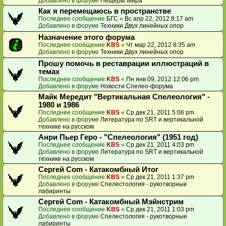
Добавлено в форуме
Пещеры Мира
Как я перемещаюсь в пространстве
Последнее сообщение
БГС
«
Вс апр 22, 2012 8:17 am
Добавлено в форуме
Техники Двух линейных опор
Назначение этого форума
Последнее сообщение
KBS
«
Чт мар 22, 2012 8:35 am
Добавлено в форуме
Техники Двух линейных опор
Прошу помочь в реставрации иллюстраций в
темах
Последнее сообщение
KBS
«
Пн янв 09, 2012 12:06 pm
Добавлено в форуме
Новости Спелео-форума
Майк Мередит "Вертикальная Спелеология" -
1980 и 1986
Последнее сообщение
KBS
«
Ср дек 21, 2011 5:06 pm
Добавлено в форуме
Литература по SRT и вертикальной
технике на русском
Анри Пьер Геро - "Спелеология" (1951 год)
Последнее сообщение
KBS
«
Ср дек 21, 2011 4:03 pm
Добавлено в форуме
Литература по SRT и вертикальной
технике на русском
Сергей Com - Катакомбный Итог
Последнее сообщение
KBS
«
Ср дек 21, 2011 1:37 pm
Добавлено в форуме
Спелестология - рукотворные
лабиринты
Сергей Com - Катакомбный Мэйнстрим
Последнее сообщение
KBS
«
Ср дек 21, 2011 1:03 pm
Добавлено в форуме
Спелестология - рукотворные
лабиринты