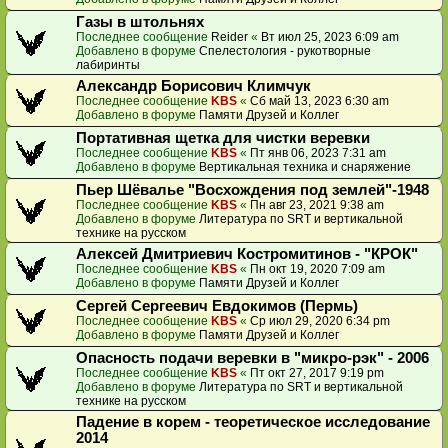
Газы в штольнях
Последнее сообщение
Reider
«
Вт июл 25, 2023 6:09 am
Добавлено в форуме
Спелестология - рукотворные
лабиринты
Александр Борисович Климчук
Последнее сообщение
KBS
«
Сб май 13, 2023 6:30 am
Добавлено в форуме
Памяти Друзей и Коллег
Портативная щетка для чистки веревки
Последнее сообщение
KBS
«
Пт янв 06, 2023 7:31 am
Добавлено в форуме
Вертикальная техника и снаряжение
Пьер Шёвалье "Восхождения под землей"-1948
Последнее сообщение
KBS
«
Пн авг 23, 2021 9:38 am
Добавлено в форуме
Литература по SRT и вертикальной
технике на русском
Алексей Дмитриевич Костромитинов - "КРОК"
Последнее сообщение
KBS
«
Пн окт 19, 2020 7:09 am
Добавлено в форуме
Памяти Друзей и Коллег
Сергей Сергеевич Евдокимов (Пермь)
Последнее сообщение
KBS
«
Ср июл 29, 2020 6:34 pm
Добавлено в форуме
Памяти Друзей и Коллег
Опасность подачи веревки в "микро-рэк" - 2006
Последнее сообщение
KBS
«
Пт окт 27, 2017 9:19 pm
Добавлено в форуме
Литература по SRT и вертикальной
технике на русском
Падение в корем - теоретическое исследование
2014