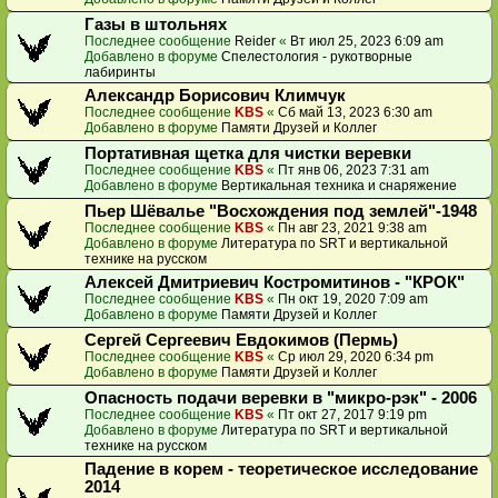
Газы в штольнях
Последнее сообщение
Reider
«
Вт июл 25, 2023 6:09 am
Добавлено в форуме
Спелестология - рукотворные
лабиринты
Александр Борисович Климчук
Последнее сообщение
KBS
«
Сб май 13, 2023 6:30 am
Добавлено в форуме
Памяти Друзей и Коллег
Портативная щетка для чистки веревки
Последнее сообщение
KBS
«
Пт янв 06, 2023 7:31 am
Добавлено в форуме
Вертикальная техника и снаряжение
Пьер Шёвалье "Восхождения под землей"-1948
Последнее сообщение
KBS
«
Пн авг 23, 2021 9:38 am
Добавлено в форуме
Литература по SRT и вертикальной
технике на русском
Алексей Дмитриевич Костромитинов - "КРОК"
Последнее сообщение
KBS
«
Пн окт 19, 2020 7:09 am
Добавлено в форуме
Памяти Друзей и Коллег
Сергей Сергеевич Евдокимов (Пермь)
Последнее сообщение
KBS
«
Ср июл 29, 2020 6:34 pm
Добавлено в форуме
Памяти Друзей и Коллег
Опасность подачи веревки в "микро-рэк" - 2006
Последнее сообщение
KBS
«
Пт окт 27, 2017 9:19 pm
Добавлено в форуме
Литература по SRT и вертикальной
технике на русском
Падение в корем - теоретическое исследование
2014