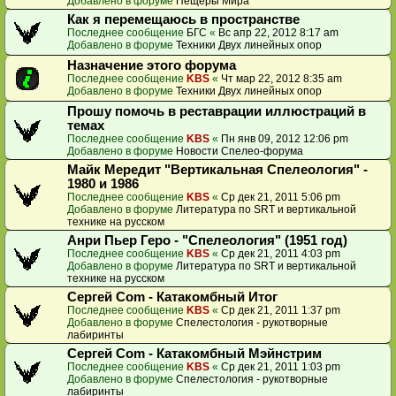
Добавлено в форуме
Пещеры Мира
Как я перемещаюсь в пространстве
Последнее сообщение
БГС
«
Вс апр 22, 2012 8:17 am
Добавлено в форуме
Техники Двух линейных опор
Назначение этого форума
Последнее сообщение
KBS
«
Чт мар 22, 2012 8:35 am
Добавлено в форуме
Техники Двух линейных опор
Прошу помочь в реставрации иллюстраций в
темах
Последнее сообщение
KBS
«
Пн янв 09, 2012 12:06 pm
Добавлено в форуме
Новости Спелео-форума
Майк Мередит "Вертикальная Спелеология" -
1980 и 1986
Последнее сообщение
KBS
«
Ср дек 21, 2011 5:06 pm
Добавлено в форуме
Литература по SRT и вертикальной
технике на русском
Анри Пьер Геро - "Спелеология" (1951 год)
Последнее сообщение
KBS
«
Ср дек 21, 2011 4:03 pm
Добавлено в форуме
Литература по SRT и вертикальной
технике на русском
Сергей Com - Катакомбный Итог
Последнее сообщение
KBS
«
Ср дек 21, 2011 1:37 pm
Добавлено в форуме
Спелестология - рукотворные
лабиринты
Сергей Com - Катакомбный Мэйнстрим
Последнее сообщение
KBS
«
Ср дек 21, 2011 1:03 pm
Добавлено в форуме
Спелестология - рукотворные
лабиринты