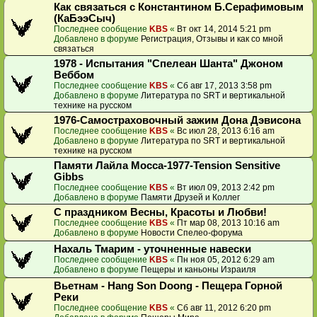
Как связаться с Константином Б.Серафимовым
(КаБээСыч)
Последнее сообщение
KBS
«
Вт окт 14, 2014 5:21 pm
Добавлено в форуме
Регистрация, Отзывы и как со мной
связаться
1978 - Испытания "Спелеан Шанта" Джоном
Веббом
Последнее сообщение
KBS
«
Сб авг 17, 2013 3:58 pm
Добавлено в форуме
Литература по SRT и вертикальной
технике на русском
1976-Самостраховочный зажим Дона Дэвисона
Последнее сообщение
KBS
«
Вс июл 28, 2013 6:16 am
Добавлено в форуме
Литература по SRT и вертикальной
технике на русском
Памяти Лайла Мосса-1977-Tension Sensitive
Gibbs
Последнее сообщение
KBS
«
Вт июл 09, 2013 2:42 pm
Добавлено в форуме
Памяти Друзей и Коллег
С праздником Весны, Красоты и Любви!
Последнее сообщение
KBS
«
Пт мар 08, 2013 10:16 am
Добавлено в форуме
Новости Спелео-форума
Нахаль Тмарим - уточненные навески
Последнее сообщение
KBS
«
Пн ноя 05, 2012 6:29 am
Добавлено в форуме
Пещеры и каньоны Израиля
Вьетнам - Hang Son Doong - Пещера Горной
Реки
Последнее сообщение
KBS
«
Сб авг 11, 2012 6:20 pm