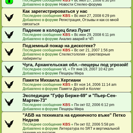
Последнее сообщение
KBS
«
Вс июл 27, 2008 6:30 pm
Добавлено в форуме
Новости Спелео-форума
Как зарегистрироваться у нас
Последнее сообщение
KBS
«
Вс июл 27, 2008 6:29 pm
Добавлено в форуме
Регистрация, Отзывы и как со мной
связаться
Падение в колодец близ Лузит
Последнее сообщение
KBS
«
Вс июн 29, 2008 6:11 pm
Добавлено в форуме
Анализ аварий и ЧП
Подземный пожар на дискотеке?
Последнее сообщение
KBS
«
Вс окт 21, 2007 1:56 pm
Добавлено в форуме
Спелестология - рукотворные
лабиринты
Чуга, Архангельская обл.--пещеры под угрозой!
Последнее сообщение
VL
«
Пт янв 19, 2007 10:42 pm
Добавлено в форуме
Пещеры Мира
Памяти Михаила Хергиани
Последнее сообщение
KBS
«
Вт ноя 14, 2006 11:14 am
Добавлено в форуме
Памяти Друзей и Коллег
Экспедиции "Гуфр Берже-69" и "Пьер-Сен-
Мартен-73"
Последнее сообщение
KBS
«
Пн окт 02, 2006 6:12 pm
Добавлено в форуме
Пещеры Мира
"АБВ на техниката на единичното въже" Петко
Недков
Последнее сообщение
KBS
«
Пн окт 02, 2006 5:58 pm
Добавлено в форуме
Литература по SRT и вертикальной
технике на русском