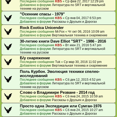
Последнее сообщение
KBS
«
Ср фев 22, 2017 12:29 pm
Добавлено в форуме
Литература по SRT и вертикальной
технике на русском
"Осенние спасы - 1979"
Последнее сообщение
KBS
«
Ср янв 04, 2017 6:53 pm
Добавлено в форуме
Рассказы о Друзьях и Дорогах
Rock Exotica Unicender
Последнее сообщение
Mr.Fox
«
Чт окт 06, 2016 10:09 am
Добавлено в форуме
Вертикальная техника и снаряжение
30-летию книги Dave Elliot "SRT" - 1986 - 2016
Последнее сообщение
KBS
«
Вт июн 21, 2016 5:47 pm
Добавлено в форуме
Литература по SRT и вертикальной
технике на русском
Б/у снаряжение
Последнее сообщение
Tuk
«
Ср мар 30, 2016 11:02 pm
Добавлено в форуме
Вертикальная техника и снаряжение
Поль Курбон. Эволюция техники спелео-
исследований
Последнее сообщение
KBS
«
Сб дек 12, 2015 4:52 pm
Добавлено в форуме
Литература по SRT и вертикальной
технике на русском
Слово о Владимире Резване - 2014 год
Последнее сообщение
KBS
«
Сб янв 24, 2015 10:59 am
Добавлено в форуме
Рассказы о Друзьях и Дорогах
Просто одна Экспедиция или Сумган-1976
Последнее сообщение
KBS
«
Сб янв 24, 2015 10:27 am
Добавлено в форуме
Рассказы о Друзьях и Дорогах