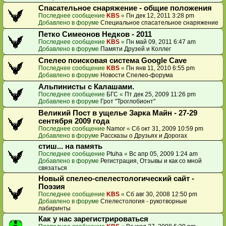
Спасательное снаряжение - общие положения
Последнее сообщение
KBS
«
Пн дек 12, 2011 3:28 pm
Добавлено в форуме
Специальное спасательное снаряжение
Петко Симеонов Недков - 2011
Последнее сообщение
KBS
«
Пн май 09, 2011 6:47 am
Добавлено в форуме
Памяти Друзей и Коллег
Спелео поисковая система Google Cave
Последнее сообщение
KBS
«
Пн янв 11, 2010 6:55 pm
Добавлено в форуме
Новости Спелео-форума
Альпинисты с Калашами.
Последнее сообщение
БГС
«
Пт дек 25, 2009 11:26 pm
Добавлено в форуме
Грот "Троглобионт"
Великий Пост в ущелье Зарка Майн - 27-29
сентября 2009 года
Последнее сообщение
Namor
«
Сб окт 31, 2009 10:59 pm
Добавлено в форуме
Рассказы о Друзьях и Дорогах
стиш... на память
Последнее сообщение
Ptuha
«
Вс апр 05, 2009 1:24 am
Добавлено в форуме
Регистрация, Отзывы и как со мной
связаться
Новый спелео-спелестологический сайт -
Поэзия
Последнее сообщение
KBS
«
Сб авг 30, 2008 12:50 pm
Добавлено в форуме
Спелестология - рукотворные
лабиринты
Как у нас зарегистрироваться