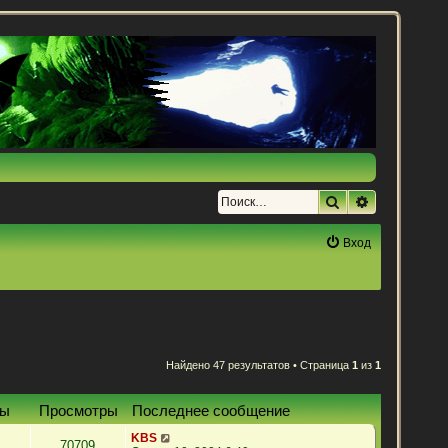
Поиск
Расширенн
Вход
Найдено 47 результатов • Страница
1
из
1
ты
Просмотры
Последнее сообщение
KBS
70709