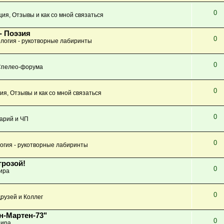
0
ция, Отзывы и как со мной связаться
- Поэзия
0
логия - рукотворные лабиринты
0
Спелео-форума
0
ия, Отзывы и как со мной связаться
0
арий и ЧП
0
огия - рукотворные лабиринты
грозой!
0
ира
0
рузей и Коллег
н-Мартен-73"
0
ира