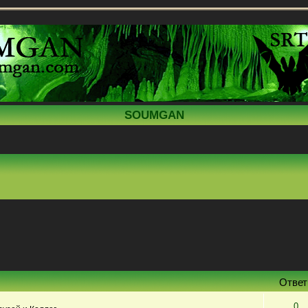
SOUMGAN
Отве
0