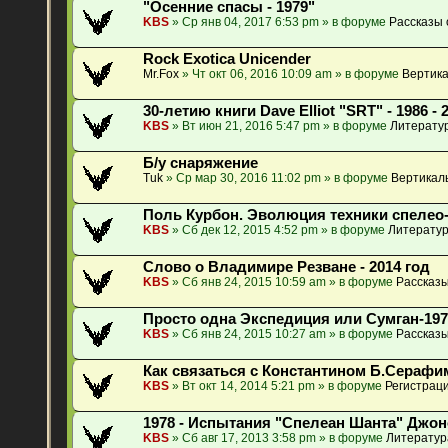
"Осенние спасы - 1979"
KBS
» Ср янв 04, 2017 6:53 pm » в форуме
Рассказы 
Rock Exotica Unicender
Mr.Fox
» Чт окт 06, 2016 10:09 am » в форуме
Вертика
30-летию книги Dave Elliot "SRT" - 1986 - 
KBS
» Вт июн 21, 2016 5:47 pm » в форуме
Литератур
Б/у снаряжение
Tuk
» Ср мар 30, 2016 11:02 pm » в форуме
Вертикал
Поль Курбон. Эволюция техники спелео
KBS
» Сб дек 12, 2015 4:52 pm » в форуме
Литератур
Слово о Владимире Резване - 2014 год
KBS
» Сб янв 24, 2015 10:59 am » в форуме
Рассказы
Просто одна Экспедиция или Сумган-197
KBS
» Сб янв 24, 2015 10:27 am » в форуме
Рассказы
Как связаться с Константином Б.Сераф
KBS
» Вт окт 14, 2014 5:21 pm » в форуме
Регистраци
1978 - Испытания "Спелеан Шанта" Джо
KBS
» Сб авг 17, 2013 3:58 pm » в форуме
Литератур