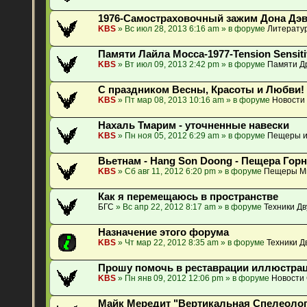
1976-Самостраховочный зажим Дона Дэ
KBS
» Вс июл 28, 2013 6:16 am » в форуме
Литератур
Памяти Лайла Мосса-1977-Tension Sensiti
KBS
» Вт июл 09, 2013 2:42 pm » в форуме
Памяти Др
С праздником Весны, Красоты и Любви!
KBS
» Пт мар 08, 2013 10:16 am » в форуме
Новости
Нахаль Тмарим - уточненные навески
KBS
» Пн ноя 05, 2012 6:29 am » в форуме
Пещеры и
Вьетнам - Hang Son Doong - Пещера Гор
KBS
» Сб авг 11, 2012 6:20 pm » в форуме
Пещеры М
Как я перемещаюсь в пространстве
БГС
» Вс апр 22, 2012 8:17 am » в форуме
Техники Д
Назначение этого форума
KBS
» Чт мар 22, 2012 8:35 am » в форуме
Техники Д
Прошу помочь в реставрации иллюстрац
KBS
» Пн янв 09, 2012 12:06 pm » в форуме
Новости
Майк Мередит "Вертикальная Спелеология