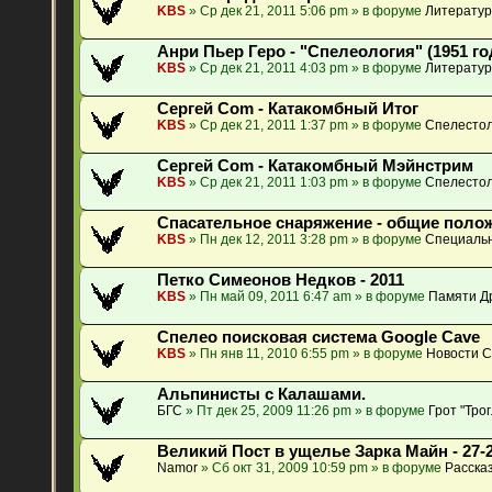
KBS
» Ср дек 21, 2011 5:06 pm » в форуме
Литератур
Анри Пьер Геро - "Спелеология" (1951 го
KBS
» Ср дек 21, 2011 4:03 pm » в форуме
Литератур
Сергей Com - Катакомбный Итог
KBS
» Ср дек 21, 2011 1:37 pm » в форуме
Спелестол
Сергей Com - Катакомбный Мэйнстрим
KBS
» Ср дек 21, 2011 1:03 pm » в форуме
Спелестол
Спасательное снаряжение - общие поло
KBS
» Пн дек 12, 2011 3:28 pm » в форуме
Специальн
Петко Симеонов Недков - 2011
KBS
» Пн май 09, 2011 6:47 am » в форуме
Памяти Др
Спелео поисковая система Google Cave
KBS
» Пн янв 11, 2010 6:55 pm » в форуме
Новости 
Альпинисты с Калашами.
БГС
» Пт дек 25, 2009 11:26 pm » в форуме
Грот "Тро
Великий Пост в ущелье Зарка Майн - 27-2
Namor
» Сб окт 31, 2009 10:59 pm » в форуме
Расска