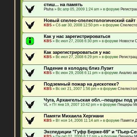
стиш... на память
Ptuha
» Вс апр 05, 2009 1:24 am » в форуме
Регистра
Новый спелео-спелестологический сайт 
KBS
» Сб авг 30, 2008 12:50 pm » в форуме
Спелесто
Как у нас зарегистрироваться
KBS
» Вс июл 27, 2008 6:30 pm » в форуме
Новости 
Как зарегистрироваться у нас
KBS
» Вс июл 27, 2008 6:29 pm » в форуме
Регистрац
Падение в колодец близ Лузит
KBS
» Вс июн 29, 2008 6:11 pm » в форуме
Анализ ав
Подземный пожар на дискотеке?
KBS
» Вс окт 21, 2007 1:56 pm » в форуме
Спелестол
Чуга, Архангельская обл.--пещеры под у
VL
» Пт янв 19, 2007 10:42 pm » в форуме
Пещеры М
Памяти Михаила Хергиани
KBS
» Вт ноя 14, 2006 11:14 am » в форуме
Памяти Д
Экспедиции "Гуфр Берже-69" и "Пьер-Се
KBS
» Пн окт 02, 2006 6:12 pm » в форуме
Пещеры М