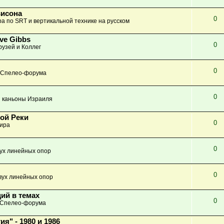
висона
0
а по SRT и вертикальной технике на русском
ve Gibbs
0
узей и Коллег
0
 Спелео-форума
0
 каньоны Израиля
ной Реки
0
ира
0
вух линейных опор
0
вух линейных опор
ий в темах
0
 Спелео-форума
" - 1980 и 1986