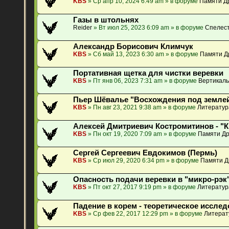
KBS
» Ср апр 10, 2024 6:49 am » в форуме
Памяти Др
Газы в штольнях
Reider
» Вт июл 25, 2023 6:09 am » в форуме
Спелест
Александр Борисович Климчук
KBS
» Сб май 13, 2023 6:30 am » в форуме
Памяти Д
Портативная щетка для чистки веревки
KBS
» Пт янв 06, 2023 7:31 am » в форуме
Вертикаль
Пьер Шёвалье "Восхождения под землей
KBS
» Пн авг 23, 2021 9:38 am » в форуме
Литератур
Алексей Дмитриевич Костромитинов - "
KBS
» Пн окт 19, 2020 7:09 am » в форуме
Памяти Др
Сергей Сергеевич Евдокимов (Пермь)
KBS
» Ср июл 29, 2020 6:34 pm » в форуме
Памяти Д
Опасность подачи веревки в "микро-рэк"
KBS
» Пт окт 27, 2017 9:19 pm » в форуме
Литератур
Падение в корем - теоретическое исслед
KBS
» Ср фев 22, 2017 12:29 pm » в форуме
Литерат