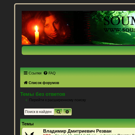
Ссылки
FAQ
Список форумов
Темы без ответов
Перейти к расширенному поиску
Поиск
Расширенный поиск
Темы
Владимир Дмитриевич Резван