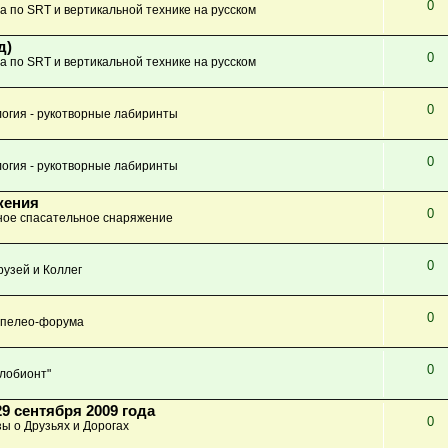
0
а по SRT и вертикальной технике на русском
д)
0
а по SRT и вертикальной технике на русском
0
огия - рукотворные лабиринты
0
огия - рукотворные лабиринты
жения
0
ое спасательное снаряжение
0
узей и Коллег
0
Спелео-форума
0
глобионт"
9 сентября 2009 года
0
зы о Друзьях и Дорогах