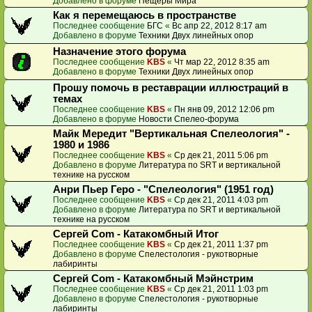
Добавлено в форуме
Пещеры Мира
Как я перемещаюсь в пространстве
Последнее сообщение
БГС
«
Вс апр 22, 2012 8:17 am
Добавлено в форуме
Техники Двух линейных опор
Назначение этого форума
Последнее сообщение
KBS
«
Чт мар 22, 2012 8:35 am
Добавлено в форуме
Техники Двух линейных опор
Прошу помочь в реставрации иллюстраций в
темах
Последнее сообщение
KBS
«
Пн янв 09, 2012 12:06 pm
Добавлено в форуме
Новости Спелео-форума
Майк Мередит "Вертикальная Спелеология" -
1980 и 1986
Последнее сообщение
KBS
«
Ср дек 21, 2011 5:06 pm
Добавлено в форуме
Литература по SRT и вертикальной
технике на русском
Анри Пьер Геро - "Спелеология" (1951 год)
Последнее сообщение
KBS
«
Ср дек 21, 2011 4:03 pm
Добавлено в форуме
Литература по SRT и вертикальной
технике на русском
Сергей Com - Катакомбный Итог
Последнее сообщение
KBS
«
Ср дек 21, 2011 1:37 pm
Добавлено в форуме
Спелестология - рукотворные
лабиринты
Сергей Com - Катакомбный Мэйнстрим
Последнее сообщение
KBS
«
Ср дек 21, 2011 1:03 pm
Добавлено в форуме
Спелестология - рукотворные
лабиринты