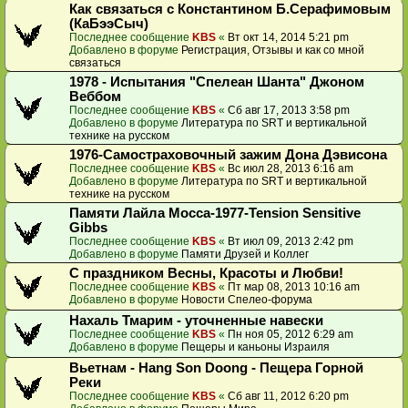
Как связаться с Константином Б.Серафимовым
(КаБээСыч)
Последнее сообщение
KBS
«
Вт окт 14, 2014 5:21 pm
Добавлено в форуме
Регистрация, Отзывы и как со мной
связаться
1978 - Испытания "Спелеан Шанта" Джоном
Веббом
Последнее сообщение
KBS
«
Сб авг 17, 2013 3:58 pm
Добавлено в форуме
Литература по SRT и вертикальной
технике на русском
1976-Самостраховочный зажим Дона Дэвисона
Последнее сообщение
KBS
«
Вс июл 28, 2013 6:16 am
Добавлено в форуме
Литература по SRT и вертикальной
технике на русском
Памяти Лайла Мосса-1977-Tension Sensitive
Gibbs
Последнее сообщение
KBS
«
Вт июл 09, 2013 2:42 pm
Добавлено в форуме
Памяти Друзей и Коллег
С праздником Весны, Красоты и Любви!
Последнее сообщение
KBS
«
Пт мар 08, 2013 10:16 am
Добавлено в форуме
Новости Спелео-форума
Нахаль Тмарим - уточненные навески
Последнее сообщение
KBS
«
Пн ноя 05, 2012 6:29 am
Добавлено в форуме
Пещеры и каньоны Израиля
Вьетнам - Hang Son Doong - Пещера Горной
Реки
Последнее сообщение
KBS
«
Сб авг 11, 2012 6:20 pm