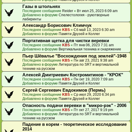
Газы в штольнях
Последнее сообщение
Reider
«
Вт июл 25, 2023 6:09 am
Добавлено в форуме
Спелестология - рукотворные
лабиринты
Александр Борисович Климчук
Последнее сообщение
KBS
«
Сб май 13, 2023 6:30 am
Добавлено в форуме
Памяти Друзей и Коллег
Портативная щетка для чистки веревки
Последнее сообщение
KBS
«
Пт янв 06, 2023 7:31 am
Добавлено в форуме
Вертикальная техника и снаряжение
Пьер Шёвалье "Восхождения под землей"-1948
Последнее сообщение
KBS
«
Пн авг 23, 2021 9:38 am
Добавлено в форуме
Литература по SRT и вертикальной
технике на русском
Алексей Дмитриевич Костромитинов - "КРОК"
Последнее сообщение
KBS
«
Пн окт 19, 2020 7:09 am
Добавлено в форуме
Памяти Друзей и Коллег
Сергей Сергеевич Евдокимов (Пермь)
Последнее сообщение
KBS
«
Ср июл 29, 2020 6:34 pm
Добавлено в форуме
Памяти Друзей и Коллег
Опасность подачи веревки в "микро-рэк" - 2006
Последнее сообщение
KBS
«
Пт окт 27, 2017 9:19 pm
Добавлено в форуме
Литература по SRT и вертикальной
технике на русском
Падение в корем - теоретическое исследование
2014