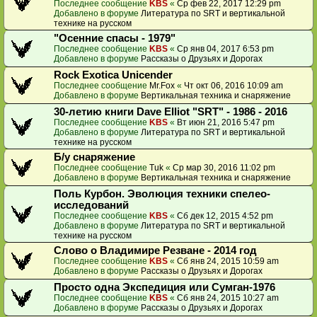
Последнее сообщение
KBS
«
Ср фев 22, 2017 12:29 pm
Добавлено в форуме
Литература по SRT и вертикальной
технике на русском
"Осенние спасы - 1979"
Последнее сообщение
KBS
«
Ср янв 04, 2017 6:53 pm
Добавлено в форуме
Рассказы о Друзьях и Дорогах
Rock Exotica Unicender
Последнее сообщение
Mr.Fox
«
Чт окт 06, 2016 10:09 am
Добавлено в форуме
Вертикальная техника и снаряжение
30-летию книги Dave Elliot "SRT" - 1986 - 2016
Последнее сообщение
KBS
«
Вт июн 21, 2016 5:47 pm
Добавлено в форуме
Литература по SRT и вертикальной
технике на русском
Б/у снаряжение
Последнее сообщение
Tuk
«
Ср мар 30, 2016 11:02 pm
Добавлено в форуме
Вертикальная техника и снаряжение
Поль Курбон. Эволюция техники спелео-
исследований
Последнее сообщение
KBS
«
Сб дек 12, 2015 4:52 pm
Добавлено в форуме
Литература по SRT и вертикальной
технике на русском
Слово о Владимире Резване - 2014 год
Последнее сообщение
KBS
«
Сб янв 24, 2015 10:59 am
Добавлено в форуме
Рассказы о Друзьях и Дорогах
Просто одна Экспедиция или Сумган-1976
Последнее сообщение
KBS
«
Сб янв 24, 2015 10:27 am
Добавлено в форуме
Рассказы о Друзьях и Дорогах