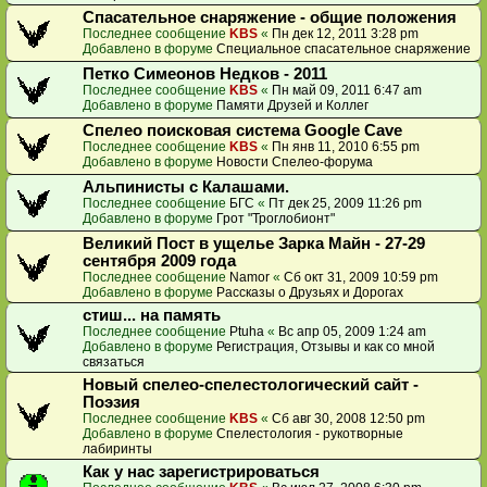
Спасательное снаряжение - общие положения
Последнее сообщение
KBS
«
Пн дек 12, 2011 3:28 pm
Добавлено в форуме
Специальное спасательное снаряжение
Петко Симеонов Недков - 2011
Последнее сообщение
KBS
«
Пн май 09, 2011 6:47 am
Добавлено в форуме
Памяти Друзей и Коллег
Спелео поисковая система Google Cave
Последнее сообщение
KBS
«
Пн янв 11, 2010 6:55 pm
Добавлено в форуме
Новости Спелео-форума
Альпинисты с Калашами.
Последнее сообщение
БГС
«
Пт дек 25, 2009 11:26 pm
Добавлено в форуме
Грот "Троглобионт"
Великий Пост в ущелье Зарка Майн - 27-29
сентября 2009 года
Последнее сообщение
Namor
«
Сб окт 31, 2009 10:59 pm
Добавлено в форуме
Рассказы о Друзьях и Дорогах
стиш... на память
Последнее сообщение
Ptuha
«
Вс апр 05, 2009 1:24 am
Добавлено в форуме
Регистрация, Отзывы и как со мной
связаться
Новый спелео-спелестологический сайт -
Поэзия
Последнее сообщение
KBS
«
Сб авг 30, 2008 12:50 pm
Добавлено в форуме
Спелестология - рукотворные
лабиринты
Как у нас зарегистрироваться