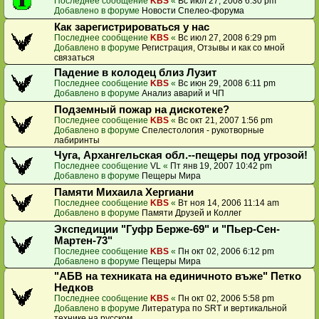
Последнее сообщение
KBS
«
Вс июл 27, 2008 6:30 pm
Добавлено в форуме
Новости Спелео-форума
Как зарегистрироваться у нас
Последнее сообщение
KBS
«
Вс июл 27, 2008 6:29 pm
Добавлено в форуме
Регистрация, Отзывы и как со мной
связаться
Падение в колодец близ Лузит
Последнее сообщение
KBS
«
Вс июн 29, 2008 6:11 pm
Добавлено в форуме
Анализ аварий и ЧП
Подземный пожар на дискотеке?
Последнее сообщение
KBS
«
Вс окт 21, 2007 1:56 pm
Добавлено в форуме
Спелестология - рукотворные
лабиринты
Чуга, Архангельская обл.--пещеры под угрозой!
Последнее сообщение
VL
«
Пт янв 19, 2007 10:42 pm
Добавлено в форуме
Пещеры Мира
Памяти Михаила Хергиани
Последнее сообщение
KBS
«
Вт ноя 14, 2006 11:14 am
Добавлено в форуме
Памяти Друзей и Коллег
Экспедиции "Гуфр Берже-69" и "Пьер-Сен-
Мартен-73"
Последнее сообщение
KBS
«
Пн окт 02, 2006 6:12 pm
Добавлено в форуме
Пещеры Мира
"АБВ на техниката на единичното въже" Петко
Недков
Последнее сообщение
KBS
«
Пн окт 02, 2006 5:58 pm
Добавлено в форуме
Литература по SRT и вертикальной
технике на русском