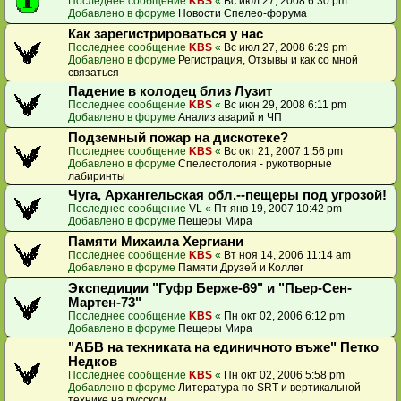
Последнее сообщение
KBS
«
Вс июл 27, 2008 6:30 pm
Добавлено в форуме
Новости Спелео-форума
Как зарегистрироваться у нас
Последнее сообщение
KBS
«
Вс июл 27, 2008 6:29 pm
Добавлено в форуме
Регистрация, Отзывы и как со мной
связаться
Падение в колодец близ Лузит
Последнее сообщение
KBS
«
Вс июн 29, 2008 6:11 pm
Добавлено в форуме
Анализ аварий и ЧП
Подземный пожар на дискотеке?
Последнее сообщение
KBS
«
Вс окт 21, 2007 1:56 pm
Добавлено в форуме
Спелестология - рукотворные
лабиринты
Чуга, Архангельская обл.--пещеры под угрозой!
Последнее сообщение
VL
«
Пт янв 19, 2007 10:42 pm
Добавлено в форуме
Пещеры Мира
Памяти Михаила Хергиани
Последнее сообщение
KBS
«
Вт ноя 14, 2006 11:14 am
Добавлено в форуме
Памяти Друзей и Коллег
Экспедиции "Гуфр Берже-69" и "Пьер-Сен-
Мартен-73"
Последнее сообщение
KBS
«
Пн окт 02, 2006 6:12 pm
Добавлено в форуме
Пещеры Мира
"АБВ на техниката на единичното въже" Петко
Недков
Последнее сообщение
KBS
«
Пн окт 02, 2006 5:58 pm
Добавлено в форуме
Литература по SRT и вертикальной
технике на русском