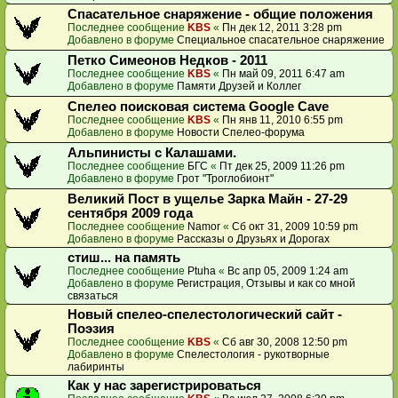
Спасательное снаряжение - общие положения
Последнее сообщение
KBS
«
Пн дек 12, 2011 3:28 pm
Добавлено в форуме
Специальное спасательное снаряжение
Петко Симеонов Недков - 2011
Последнее сообщение
KBS
«
Пн май 09, 2011 6:47 am
Добавлено в форуме
Памяти Друзей и Коллег
Спелео поисковая система Google Cave
Последнее сообщение
KBS
«
Пн янв 11, 2010 6:55 pm
Добавлено в форуме
Новости Спелео-форума
Альпинисты с Калашами.
Последнее сообщение
БГС
«
Пт дек 25, 2009 11:26 pm
Добавлено в форуме
Грот "Троглобионт"
Великий Пост в ущелье Зарка Майн - 27-29
сентября 2009 года
Последнее сообщение
Namor
«
Сб окт 31, 2009 10:59 pm
Добавлено в форуме
Рассказы о Друзьях и Дорогах
стиш... на память
Последнее сообщение
Ptuha
«
Вс апр 05, 2009 1:24 am
Добавлено в форуме
Регистрация, Отзывы и как со мной
связаться
Новый спелео-спелестологический сайт -
Поэзия
Последнее сообщение
KBS
«
Сб авг 30, 2008 12:50 pm
Добавлено в форуме
Спелестология - рукотворные
лабиринты
Как у нас зарегистрироваться