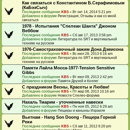
Как связаться с Константином Б.Серафимовым
(КаБээСыч)
Последнее сообщение
KBS
«
Вт окт 14, 2014 5:21 pm
Добавлено в форуме
Регистрация, Отзывы и как со мной
связаться
1978 - Испытания "Спелеан Шанта" Джоном
Веббом
Последнее сообщение
KBS
«
Сб авг 17, 2013 3:58 pm
Добавлено в форуме
Литература по SRT и вертикальной
технике на русском
1976-Самостраховочный зажим Дона Дэвисона
Последнее сообщение
KBS
«
Вс июл 28, 2013 6:16 am
Добавлено в форуме
Литература по SRT и вертикальной
технике на русском
Памяти Лайла Мосса-1977-Tension Sensitive
Gibbs
Последнее сообщение
KBS
«
Вт июл 09, 2013 2:42 pm
Добавлено в форуме
Памяти Друзей и Коллег
С праздником Весны, Красоты и Любви!
Последнее сообщение
KBS
«
Пт мар 08, 2013 10:16 am
Добавлено в форуме
Новости Спелео-форума
Нахаль Тмарим - уточненные навески
Последнее сообщение
KBS
«
Пн ноя 05, 2012 6:29 am
Добавлено в форуме
Пещеры и каньоны Израиля
Вьетнам - Hang Son Doong - Пещера Горной
Реки
Последнее сообщение
KBS
«
Сб авг 11, 2012 6:20 pm