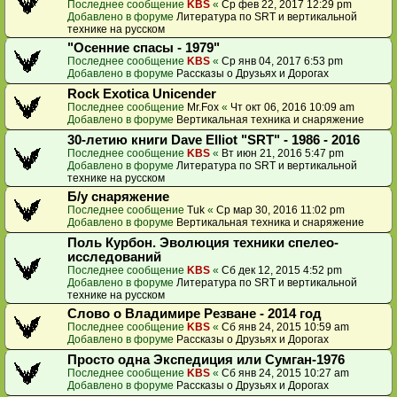
Последнее сообщение
KBS
«
Ср фев 22, 2017 12:29 pm
Добавлено в форуме
Литература по SRT и вертикальной
технике на русском
"Осенние спасы - 1979"
Последнее сообщение
KBS
«
Ср янв 04, 2017 6:53 pm
Добавлено в форуме
Рассказы о Друзьях и Дорогах
Rock Exotica Unicender
Последнее сообщение
Mr.Fox
«
Чт окт 06, 2016 10:09 am
Добавлено в форуме
Вертикальная техника и снаряжение
30-летию книги Dave Elliot "SRT" - 1986 - 2016
Последнее сообщение
KBS
«
Вт июн 21, 2016 5:47 pm
Добавлено в форуме
Литература по SRT и вертикальной
технике на русском
Б/у снаряжение
Последнее сообщение
Tuk
«
Ср мар 30, 2016 11:02 pm
Добавлено в форуме
Вертикальная техника и снаряжение
Поль Курбон. Эволюция техники спелео-
исследований
Последнее сообщение
KBS
«
Сб дек 12, 2015 4:52 pm
Добавлено в форуме
Литература по SRT и вертикальной
технике на русском
Слово о Владимире Резване - 2014 год
Последнее сообщение
KBS
«
Сб янв 24, 2015 10:59 am
Добавлено в форуме
Рассказы о Друзьях и Дорогах
Просто одна Экспедиция или Сумган-1976
Последнее сообщение
KBS
«
Сб янв 24, 2015 10:27 am
Добавлено в форуме
Рассказы о Друзьях и Дорогах