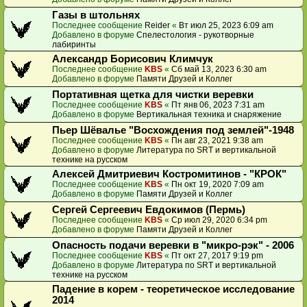
Газы в штольнях
Последнее сообщение
Reider
«
Вт июл 25, 2023 6:09 am
Добавлено в форуме
Спелестология - рукотворные
лабиринты
Александр Борисович Климчук
Последнее сообщение
KBS
«
Сб май 13, 2023 6:30 am
Добавлено в форуме
Памяти Друзей и Коллег
Портативная щетка для чистки веревки
Последнее сообщение
KBS
«
Пт янв 06, 2023 7:31 am
Добавлено в форуме
Вертикальная техника и снаряжение
Пьер Шёвалье "Восхождения под землей"-1948
Последнее сообщение
KBS
«
Пн авг 23, 2021 9:38 am
Добавлено в форуме
Литература по SRT и вертикальной
технике на русском
Алексей Дмитриевич Костромитинов - "КРОК"
Последнее сообщение
KBS
«
Пн окт 19, 2020 7:09 am
Добавлено в форуме
Памяти Друзей и Коллег
Сергей Сергеевич Евдокимов (Пермь)
Последнее сообщение
KBS
«
Ср июл 29, 2020 6:34 pm
Добавлено в форуме
Памяти Друзей и Коллег
Опасность подачи веревки в "микро-рэк" - 2006
Последнее сообщение
KBS
«
Пт окт 27, 2017 9:19 pm
Добавлено в форуме
Литература по SRT и вертикальной
технике на русском
Падение в корем - теоретическое исследование
2014