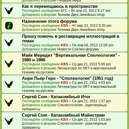
Добавлено в форуме
Пещеры Мира
Как я перемещаюсь в пространстве
Последнее сообщение
БГС
«
Вс апр 22, 2012 8:17 am
Добавлено в форуме
Техники Двух линейных опор
Назначение этого форума
Последнее сообщение
KBS
«
Чт мар 22, 2012 8:35 am
Добавлено в форуме
Техники Двух линейных опор
Прошу помочь в реставрации иллюстраций в
темах
Последнее сообщение
KBS
«
Пн янв 09, 2012 12:06 pm
Добавлено в форуме
Новости Спелео-форума
Майк Мередит "Вертикальная Спелеология" -
1980 и 1986
Последнее сообщение
KBS
«
Ср дек 21, 2011 5:06 pm
Добавлено в форуме
Литература по SRT и вертикальной
технике на русском
Анри Пьер Геро - "Спелеология" (1951 год)
Последнее сообщение
KBS
«
Ср дек 21, 2011 4:03 pm
Добавлено в форуме
Литература по SRT и вертикальной
технике на русском
Сергей Com - Катакомбный Итог
Последнее сообщение
KBS
«
Ср дек 21, 2011 1:37 pm
Добавлено в форуме
Спелестология - рукотворные
лабиринты
Сергей Com - Катакомбный Мэйнстрим
Последнее сообщение
KBS
«
Ср дек 21, 2011 1:03 pm
Добавлено в форуме
Спелестология - рукотворные
лабиринты