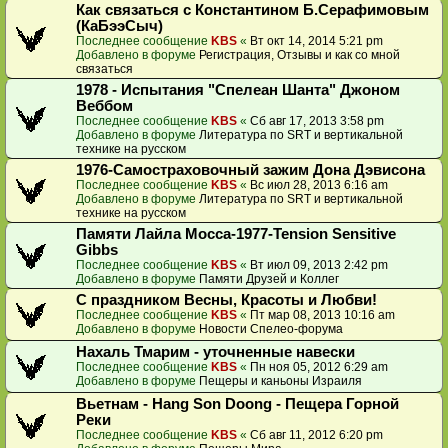
Как связаться с Константином Б.Серафимовым
(КаБээСыч)
Последнее сообщение
KBS
«
Вт окт 14, 2014 5:21 pm
Добавлено в форуме
Регистрация, Отзывы и как со мной
связаться
1978 - Испытания "Спелеан Шанта" Джоном
Веббом
Последнее сообщение
KBS
«
Сб авг 17, 2013 3:58 pm
Добавлено в форуме
Литература по SRT и вертикальной
технике на русском
1976-Самостраховочный зажим Дона Дэвисона
Последнее сообщение
KBS
«
Вс июл 28, 2013 6:16 am
Добавлено в форуме
Литература по SRT и вертикальной
технике на русском
Памяти Лайла Мосса-1977-Tension Sensitive
Gibbs
Последнее сообщение
KBS
«
Вт июл 09, 2013 2:42 pm
Добавлено в форуме
Памяти Друзей и Коллег
С праздником Весны, Красоты и Любви!
Последнее сообщение
KBS
«
Пт мар 08, 2013 10:16 am
Добавлено в форуме
Новости Спелео-форума
Нахаль Тмарим - уточненные навески
Последнее сообщение
KBS
«
Пн ноя 05, 2012 6:29 am
Добавлено в форуме
Пещеры и каньоны Израиля
Вьетнам - Hang Son Doong - Пещера Горной
Реки
Последнее сообщение
KBS
«
Сб авг 11, 2012 6:20 pm