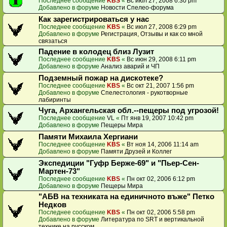
Последнее сообщение
KBS
«
Вс июл 27, 2008 6:30 pm
Добавлено в форуме
Новости Спелео-форума
Как зарегистрироваться у нас
Последнее сообщение
KBS
«
Вс июл 27, 2008 6:29 pm
Добавлено в форуме
Регистрация, Отзывы и как со мной
связаться
Падение в колодец близ Лузит
Последнее сообщение
KBS
«
Вс июн 29, 2008 6:11 pm
Добавлено в форуме
Анализ аварий и ЧП
Подземный пожар на дискотеке?
Последнее сообщение
KBS
«
Вс окт 21, 2007 1:56 pm
Добавлено в форуме
Спелестология - рукотворные
лабиринты
Чуга, Архангельская обл.--пещеры под угрозой!
Последнее сообщение
VL
«
Пт янв 19, 2007 10:42 pm
Добавлено в форуме
Пещеры Мира
Памяти Михаила Хергиани
Последнее сообщение
KBS
«
Вт ноя 14, 2006 11:14 am
Добавлено в форуме
Памяти Друзей и Коллег
Экспедиции "Гуфр Берже-69" и "Пьер-Сен-
Мартен-73"
Последнее сообщение
KBS
«
Пн окт 02, 2006 6:12 pm
Добавлено в форуме
Пещеры Мира
"АБВ на техниката на единичното въже" Петко
Недков
Последнее сообщение
KBS
«
Пн окт 02, 2006 5:58 pm
Добавлено в форуме
Литература по SRT и вертикальной
технике на русском