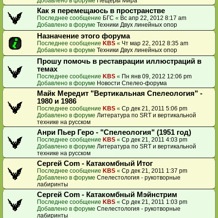
Добавлено в форуме
Пещеры Мира
Как я перемещаюсь в пространстве
Последнее сообщение
БГС
«
Вс апр 22, 2012 8:17 am
Добавлено в форуме
Техники Двух линейных опор
Назначение этого форума
Последнее сообщение
KBS
«
Чт мар 22, 2012 8:35 am
Добавлено в форуме
Техники Двух линейных опор
Прошу помочь в реставрации иллюстраций в
темах
Последнее сообщение
KBS
«
Пн янв 09, 2012 12:06 pm
Добавлено в форуме
Новости Спелео-форума
Майк Мередит "Вертикальная Спелеология" -
1980 и 1986
Последнее сообщение
KBS
«
Ср дек 21, 2011 5:06 pm
Добавлено в форуме
Литература по SRT и вертикальной
технике на русском
Анри Пьер Геро - "Спелеология" (1951 год)
Последнее сообщение
KBS
«
Ср дек 21, 2011 4:03 pm
Добавлено в форуме
Литература по SRT и вертикальной
технике на русском
Сергей Com - Катакомбный Итог
Последнее сообщение
KBS
«
Ср дек 21, 2011 1:37 pm
Добавлено в форуме
Спелестология - рукотворные
лабиринты
Сергей Com - Катакомбный Мэйнстрим
Последнее сообщение
KBS
«
Ср дек 21, 2011 1:03 pm
Добавлено в форуме
Спелестология - рукотворные
лабиринты