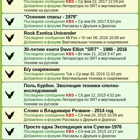
Последнее сообщение
KBS
«
Ср фев 22, 2017 12:29 pm
Добавлено в форуме
Литература по SRT и вертикальной
технике на русском
"Осенние спасы - 1979"
Последнее сообщение
KBS
«
Ср янв 04, 2017 6:53 pm
Добавлено в форуме
Рассказы о Друзьях и Дорогах
Rock Exotica Unicender
Последнее сообщение
Mr.Fox
«
Чт окт 06, 2016 10:09 am
Добавлено в форуме
Вертикальная техника и снаряжение
30-летию книги Dave Elliot "SRT" - 1986 - 2016
Последнее сообщение
KBS
«
Вт июн 21, 2016 5:47 pm
Добавлено в форуме
Литература по SRT и вертикальной
технике на русском
Б/у снаряжение
Последнее сообщение
Tuk
«
Ср мар 30, 2016 11:02 pm
Добавлено в форуме
Вертикальная техника и снаряжение
Поль Курбон. Эволюция техники спелео-
исследований
Последнее сообщение
KBS
«
Сб дек 12, 2015 4:52 pm
Добавлено в форуме
Литература по SRT и вертикальной
технике на русском
Слово о Владимире Резване - 2014 год
Последнее сообщение
KBS
«
Сб янв 24, 2015 10:59 am
Добавлено в форуме
Рассказы о Друзьях и Дорогах
Просто одна Экспедиция или Сумган-1976
Последнее сообщение
KBS
«
Сб янв 24, 2015 10:27 am
Добавлено в форуме
Рассказы о Друзьях и Дорогах