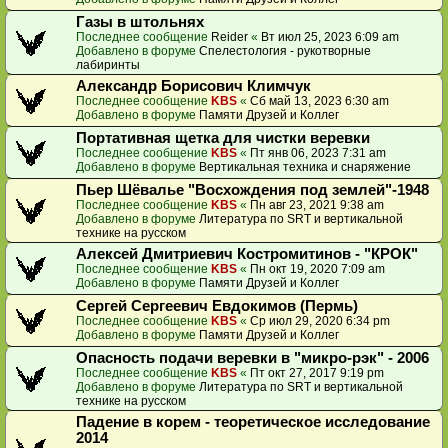
Газы в штольнях
Последнее сообщение
Reider
«
Вт июл 25, 2023 6:09 am
Добавлено в форуме
Спелестология - рукотворные
лабиринты
Александр Борисович Климчук
Последнее сообщение
KBS
«
Сб май 13, 2023 6:30 am
Добавлено в форуме
Памяти Друзей и Коллег
Портативная щетка для чистки веревки
Последнее сообщение
KBS
«
Пт янв 06, 2023 7:31 am
Добавлено в форуме
Вертикальная техника и снаряжение
Пьер Шёвалье "Восхождения под землей"-1948
Последнее сообщение
KBS
«
Пн авг 23, 2021 9:38 am
Добавлено в форуме
Литература по SRT и вертикальной
технике на русском
Алексей Дмитриевич Костромитинов - "КРОК"
Последнее сообщение
KBS
«
Пн окт 19, 2020 7:09 am
Добавлено в форуме
Памяти Друзей и Коллег
Сергей Сергеевич Евдокимов (Пермь)
Последнее сообщение
KBS
«
Ср июл 29, 2020 6:34 pm
Добавлено в форуме
Памяти Друзей и Коллег
Опасность подачи веревки в "микро-рэк" - 2006
Последнее сообщение
KBS
«
Пт окт 27, 2017 9:19 pm
Добавлено в форуме
Литература по SRT и вертикальной
технике на русском
Падение в корем - теоретическое исследование
2014