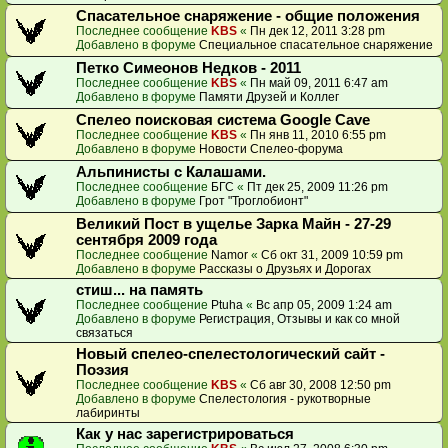
Спасательное снаряжение - общие положения
Последнее сообщение
KBS
«
Пн дек 12, 2011 3:28 pm
Добавлено в форуме
Специальное спасательное снаряжение
Петко Симеонов Недков - 2011
Последнее сообщение
KBS
«
Пн май 09, 2011 6:47 am
Добавлено в форуме
Памяти Друзей и Коллег
Спелео поисковая система Google Cave
Последнее сообщение
KBS
«
Пн янв 11, 2010 6:55 pm
Добавлено в форуме
Новости Спелео-форума
Альпинисты с Калашами.
Последнее сообщение
БГС
«
Пт дек 25, 2009 11:26 pm
Добавлено в форуме
Грот "Троглобионт"
Великий Пост в ущелье Зарка Майн - 27-29
сентября 2009 года
Последнее сообщение
Namor
«
Сб окт 31, 2009 10:59 pm
Добавлено в форуме
Рассказы о Друзьях и Дорогах
стиш... на память
Последнее сообщение
Ptuha
«
Вс апр 05, 2009 1:24 am
Добавлено в форуме
Регистрация, Отзывы и как со мной
связаться
Новый спелео-спелестологический сайт -
Поэзия
Последнее сообщение
KBS
«
Сб авг 30, 2008 12:50 pm
Добавлено в форуме
Спелестология - рукотворные
лабиринты
Как у нас зарегистрироваться