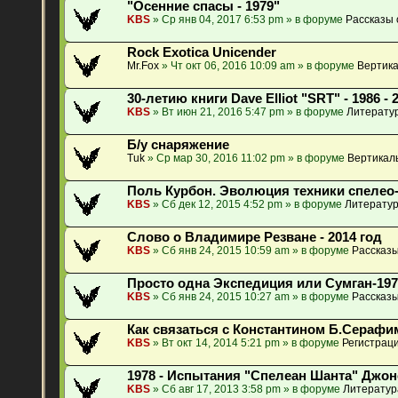
"Осенние спасы - 1979"
KBS
» Ср янв 04, 2017 6:53 pm » в форуме
Рассказы 
Rock Exotica Unicender
Mr.Fox
» Чт окт 06, 2016 10:09 am » в форуме
Вертика
30-летию книги Dave Elliot "SRT" - 1986 - 
KBS
» Вт июн 21, 2016 5:47 pm » в форуме
Литератур
Б/у снаряжение
Tuk
» Ср мар 30, 2016 11:02 pm » в форуме
Вертикал
Поль Курбон. Эволюция техники спелео
KBS
» Сб дек 12, 2015 4:52 pm » в форуме
Литератур
Слово о Владимире Резване - 2014 год
KBS
» Сб янв 24, 2015 10:59 am » в форуме
Рассказы
Просто одна Экспедиция или Сумган-197
KBS
» Сб янв 24, 2015 10:27 am » в форуме
Рассказы
Как связаться с Константином Б.Сераф
KBS
» Вт окт 14, 2014 5:21 pm » в форуме
Регистраци
1978 - Испытания "Спелеан Шанта" Джо
KBS
» Сб авг 17, 2013 3:58 pm » в форуме
Литератур