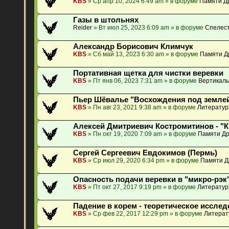
KBS
» Ср апр 10, 2024 6:49 am » в форуме
Памяти Др
Газы в штольнях
Reider
» Вт июл 25, 2023 6:09 am » в форуме
Спелест
Александр Борисович Климчук
KBS
» Сб май 13, 2023 6:30 am » в форуме
Памяти Д
Портативная щетка для чистки веревки
KBS
» Пт янв 06, 2023 7:31 am » в форуме
Вертикаль
Пьер Шёвалье "Восхождения под землей
KBS
» Пн авг 23, 2021 9:38 am » в форуме
Литератур
Алексей Дмитриевич Костромитинов - "
KBS
» Пн окт 19, 2020 7:09 am » в форуме
Памяти Др
Сергей Сергеевич Евдокимов (Пермь)
KBS
» Ср июл 29, 2020 6:34 pm » в форуме
Памяти Д
Опасность подачи веревки в "микро-рэк"
KBS
» Пт окт 27, 2017 9:19 pm » в форуме
Литератур
Падение в корем - теоретическое исслед
KBS
» Ср фев 22, 2017 12:29 pm » в форуме
Литерат