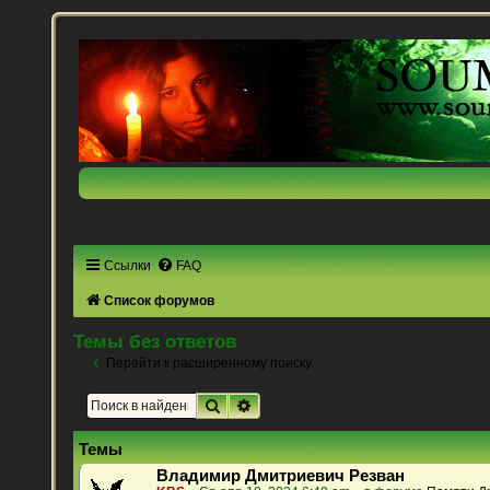
Ссылки
FAQ
Список форумов
Темы без ответов
Перейти к расширенному поиску
Поиск
Расширенный поиск
Темы
Владимир Дмитриевич Резван