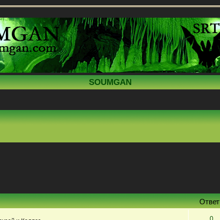
SOUMGAN
Отве
0