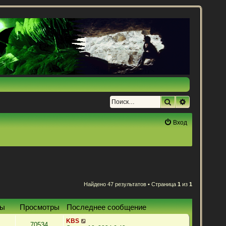
Поиск
Расширенн
Вход
Найдено 47 результатов • Страница
1
из
1
ты
Просмотры
Последнее сообщение
KBS
70534