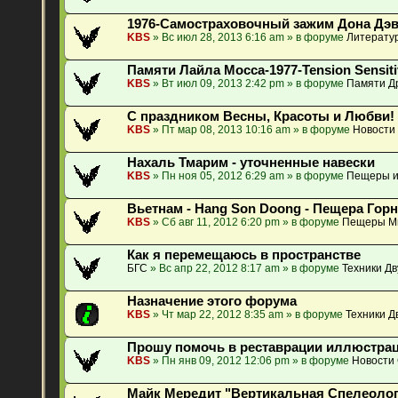
1976-Самостраховочный зажим Дона Дэ
KBS
» Вс июл 28, 2013 6:16 am » в форуме
Литератур
Памяти Лайла Мосса-1977-Tension Sensiti
KBS
» Вт июл 09, 2013 2:42 pm » в форуме
Памяти Др
С праздником Весны, Красоты и Любви!
KBS
» Пт мар 08, 2013 10:16 am » в форуме
Новости
Нахаль Тмарим - уточненные навески
KBS
» Пн ноя 05, 2012 6:29 am » в форуме
Пещеры и
Вьетнам - Hang Son Doong - Пещера Гор
KBS
» Сб авг 11, 2012 6:20 pm » в форуме
Пещеры М
Как я перемещаюсь в пространстве
БГС
» Вс апр 22, 2012 8:17 am » в форуме
Техники Д
Назначение этого форума
KBS
» Чт мар 22, 2012 8:35 am » в форуме
Техники Д
Прошу помочь в реставрации иллюстрац
KBS
» Пн янв 09, 2012 12:06 pm » в форуме
Новости
Майк Мередит "Вертикальная Спелеология