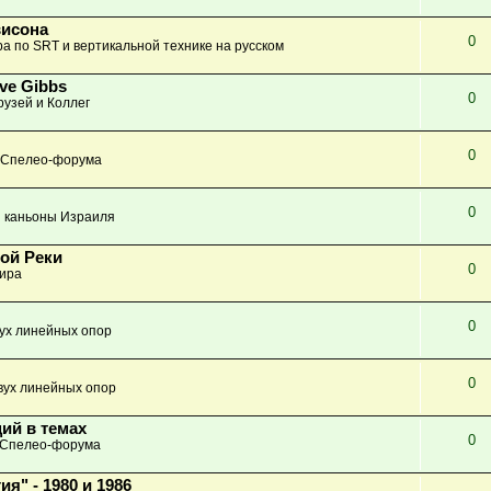
висона
0
а по SRT и вертикальной технике на русском
ve Gibbs
0
узей и Коллег
0
 Спелео-форума
0
 каньоны Израиля
ной Реки
0
ира
0
вух линейных опор
0
вух линейных опор
ий в темах
0
 Спелео-форума
" - 1980 и 1986