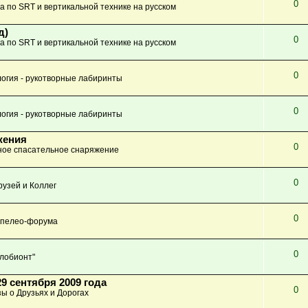
0
а по SRT и вертикальной технике на русском
д)
0
а по SRT и вертикальной технике на русском
0
огия - рукотворные лабиринты
0
огия - рукотворные лабиринты
жения
0
ое спасательное снаряжение
0
узей и Коллег
0
Спелео-форума
0
глобионт"
9 сентября 2009 года
0
зы о Друзьях и Дорогах