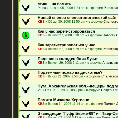
стиш... на память
Ptuha
» Вс апр 05, 2009 1:24 am » в форуме
Регистра
Новый спелео-спелестологический сайт 
KBS
» Сб авг 30, 2008 12:50 pm » в форуме
Спелесто
Как у нас зарегистрироваться
KBS
» Вс июл 27, 2008 6:30 pm » в форуме
Новости 
Как зарегистрироваться у нас
KBS
» Вс июл 27, 2008 6:29 pm » в форуме
Регистрац
Падение в колодец близ Лузит
KBS
» Вс июн 29, 2008 6:11 pm » в форуме
Анализ ав
Подземный пожар на дискотеке?
KBS
» Вс окт 21, 2007 1:56 pm » в форуме
Спелестол
Чуга, Архангельская обл.--пещеры под у
VL
» Пт янв 19, 2007 10:42 pm » в форуме
Пещеры М
Памяти Михаила Хергиани
KBS
» Вт ноя 14, 2006 11:14 am » в форуме
Памяти Д
Экспедиции "Гуфр Берже-69" и "Пьер-Се
KBS
» Пн окт 02, 2006 6:12 pm » в форуме
Пещеры М