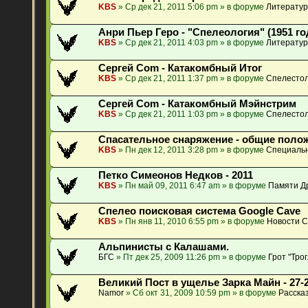
KBS
» Ср дек 21, 2011 5:06 pm » в форуме
Литератур
Анри Пьер Геро - "Спелеология" (1951 го
KBS
» Ср дек 21, 2011 4:03 pm » в форуме
Литератур
Сергей Com - Катакомбный Итог
KBS
» Ср дек 21, 2011 1:37 pm » в форуме
Спелестол
Сергей Com - Катакомбный Мэйнстрим
KBS
» Ср дек 21, 2011 1:03 pm » в форуме
Спелестол
Спасательное снаряжение - общие поло
KBS
» Пн дек 12, 2011 3:28 pm » в форуме
Специальн
Петко Симеонов Недков - 2011
KBS
» Пн май 09, 2011 6:47 am » в форуме
Памяти Др
Спелео поисковая система Google Cave
KBS
» Пн янв 11, 2010 6:55 pm » в форуме
Новости 
Альпинисты с Калашами.
БГС
» Пт дек 25, 2009 11:26 pm » в форуме
Грот "Тро
Великий Пост в ущелье Зарка Майн - 27-2
Namor
» Сб окт 31, 2009 10:59 pm » в форуме
Расска