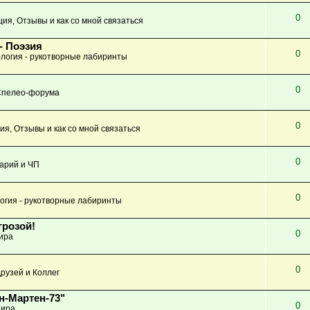
0
ция, Отзывы и как со мной связаться
- Поэзия
0
логия - рукотворные лабиринты
0
Спелео-форума
0
ия, Отзывы и как со мной связаться
0
арий и ЧП
0
огия - рукотворные лабиринты
грозой!
0
ира
0
рузей и Коллег
н-Мартен-73"
0
ира