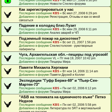
Последнее сообщение
KBS
«
Вс июл 27, 2008 6:30 pm
Добавлено в форуме
Новости Спелео-форума
Как зарегистрироваться у нас
Последнее сообщение
KBS
«
Вс июл 27, 2008 6:29 pm
Добавлено в форуме
Регистрация, Отзывы и как со мной
связаться
Падение в колодец близ Лузит
Последнее сообщение
KBS
«
Вс июн 29, 2008 6:11 pm
Добавлено в форуме
Анализ аварий и ЧП
Подземный пожар на дискотеке?
Последнее сообщение
KBS
«
Вс окт 21, 2007 1:56 pm
Добавлено в форуме
Спелестология - рукотворные
лабиринты
Чуга, Архангельская обл.--пещеры под угрозой!
Последнее сообщение
VL
«
Пт янв 19, 2007 10:42 pm
Добавлено в форуме
Пещеры Мира
Памяти Михаила Хергиани
Последнее сообщение
KBS
«
Вт ноя 14, 2006 11:14 am
Добавлено в форуме
Памяти Друзей и Коллег
Экспедиции "Гуфр Берже-69" и "Пьер-Сен-
Мартен-73"
Последнее сообщение
KBS
«
Пн окт 02, 2006 6:12 pm
Добавлено в форуме
Пещеры Мира
"АБВ на техниката на единичното въже" Петко
Недков
Последнее сообщение
KBS
«
Пн окт 02, 2006 5:58 pm
Добавлено в форуме
Литература по SRT и вертикальной
технике на русском