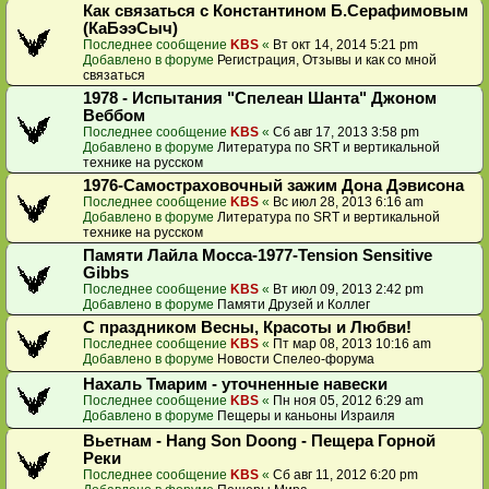
Как связаться с Константином Б.Серафимовым
(КаБээСыч)
Последнее сообщение
KBS
«
Вт окт 14, 2014 5:21 pm
Добавлено в форуме
Регистрация, Отзывы и как со мной
связаться
1978 - Испытания "Спелеан Шанта" Джоном
Веббом
Последнее сообщение
KBS
«
Сб авг 17, 2013 3:58 pm
Добавлено в форуме
Литература по SRT и вертикальной
технике на русском
1976-Самостраховочный зажим Дона Дэвисона
Последнее сообщение
KBS
«
Вс июл 28, 2013 6:16 am
Добавлено в форуме
Литература по SRT и вертикальной
технике на русском
Памяти Лайла Мосса-1977-Tension Sensitive
Gibbs
Последнее сообщение
KBS
«
Вт июл 09, 2013 2:42 pm
Добавлено в форуме
Памяти Друзей и Коллег
С праздником Весны, Красоты и Любви!
Последнее сообщение
KBS
«
Пт мар 08, 2013 10:16 am
Добавлено в форуме
Новости Спелео-форума
Нахаль Тмарим - уточненные навески
Последнее сообщение
KBS
«
Пн ноя 05, 2012 6:29 am
Добавлено в форуме
Пещеры и каньоны Израиля
Вьетнам - Hang Son Doong - Пещера Горной
Реки
Последнее сообщение
KBS
«
Сб авг 11, 2012 6:20 pm