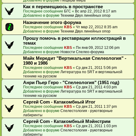
Добавлено в форуме
Пещеры Мира
Как я перемещаюсь в пространстве
Последнее сообщение
БГС
«
Вс апр 22, 2012 8:17 am
Добавлено в форуме
Техники Двух линейных опор
Назначение этого форума
Последнее сообщение
KBS
«
Чт мар 22, 2012 8:35 am
Добавлено в форуме
Техники Двух линейных опор
Прошу помочь в реставрации иллюстраций в
темах
Последнее сообщение
KBS
«
Пн янв 09, 2012 12:06 pm
Добавлено в форуме
Новости Спелео-форума
Майк Мередит "Вертикальная Спелеология" -
1980 и 1986
Последнее сообщение
KBS
«
Ср дек 21, 2011 5:06 pm
Добавлено в форуме
Литература по SRT и вертикальной
технике на русском
Анри Пьер Геро - "Спелеология" (1951 год)
Последнее сообщение
KBS
«
Ср дек 21, 2011 4:03 pm
Добавлено в форуме
Литература по SRT и вертикальной
технике на русском
Сергей Com - Катакомбный Итог
Последнее сообщение
KBS
«
Ср дек 21, 2011 1:37 pm
Добавлено в форуме
Спелестология - рукотворные
лабиринты
Сергей Com - Катакомбный Мэйнстрим
Последнее сообщение
KBS
«
Ср дек 21, 2011 1:03 pm
Добавлено в форуме
Спелестология - рукотворные
лабиринты