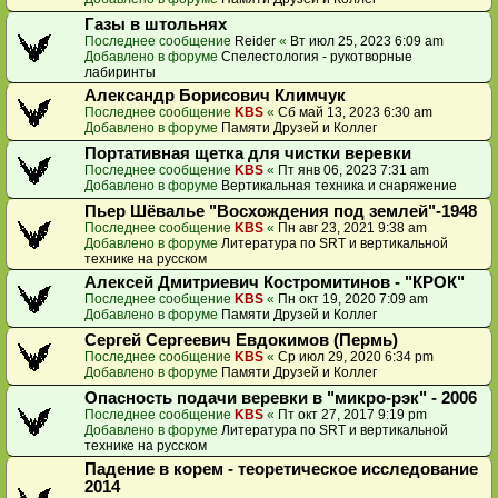
Газы в штольнях
Последнее сообщение
Reider
«
Вт июл 25, 2023 6:09 am
Добавлено в форуме
Спелестология - рукотворные
лабиринты
Александр Борисович Климчук
Последнее сообщение
KBS
«
Сб май 13, 2023 6:30 am
Добавлено в форуме
Памяти Друзей и Коллег
Портативная щетка для чистки веревки
Последнее сообщение
KBS
«
Пт янв 06, 2023 7:31 am
Добавлено в форуме
Вертикальная техника и снаряжение
Пьер Шёвалье "Восхождения под землей"-1948
Последнее сообщение
KBS
«
Пн авг 23, 2021 9:38 am
Добавлено в форуме
Литература по SRT и вертикальной
технике на русском
Алексей Дмитриевич Костромитинов - "КРОК"
Последнее сообщение
KBS
«
Пн окт 19, 2020 7:09 am
Добавлено в форуме
Памяти Друзей и Коллег
Сергей Сергеевич Евдокимов (Пермь)
Последнее сообщение
KBS
«
Ср июл 29, 2020 6:34 pm
Добавлено в форуме
Памяти Друзей и Коллег
Опасность подачи веревки в "микро-рэк" - 2006
Последнее сообщение
KBS
«
Пт окт 27, 2017 9:19 pm
Добавлено в форуме
Литература по SRT и вертикальной
технике на русском
Падение в корем - теоретическое исследование
2014