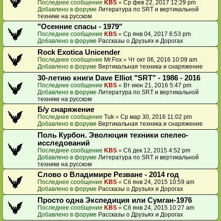
Последнее сообщение
KBS
«
Ср фев 22, 2017 12:29 pm
Добавлено в форуме
Литература по SRT и вертикальной
технике на русском
"Осенние спасы - 1979"
Последнее сообщение
KBS
«
Ср янв 04, 2017 6:53 pm
Добавлено в форуме
Рассказы о Друзьях и Дорогах
Rock Exotica Unicender
Последнее сообщение
Mr.Fox
«
Чт окт 06, 2016 10:09 am
Добавлено в форуме
Вертикальная техника и снаряжение
30-летию книги Dave Elliot "SRT" - 1986 - 2016
Последнее сообщение
KBS
«
Вт июн 21, 2016 5:47 pm
Добавлено в форуме
Литература по SRT и вертикальной
технике на русском
Б/у снаряжение
Последнее сообщение
Tuk
«
Ср мар 30, 2016 11:02 pm
Добавлено в форуме
Вертикальная техника и снаряжение
Поль Курбон. Эволюция техники спелео-
исследований
Последнее сообщение
KBS
«
Сб дек 12, 2015 4:52 pm
Добавлено в форуме
Литература по SRT и вертикальной
технике на русском
Слово о Владимире Резване - 2014 год
Последнее сообщение
KBS
«
Сб янв 24, 2015 10:59 am
Добавлено в форуме
Рассказы о Друзьях и Дорогах
Просто одна Экспедиция или Сумган-1976
Последнее сообщение
KBS
«
Сб янв 24, 2015 10:27 am
Добавлено в форуме
Рассказы о Друзьях и Дорогах