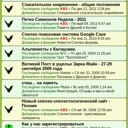
Спасательное снаряжение - общие положения
Последнее сообщение
KBS
«
Пн дек 12, 2011 3:28 pm
Добавлено в форуме
Специальное спасательное снаряжение
Петко Симеонов Недков - 2011
Последнее сообщение
KBS
«
Пн май 09, 2011 6:47 am
Добавлено в форуме
Памяти Друзей и Коллег
Спелео поисковая система Google Cave
Последнее сообщение
KBS
«
Пн янв 11, 2010 6:55 pm
Добавлено в форуме
Новости Спелео-форума
Альпинисты с Калашами.
Последнее сообщение
БГС
«
Пт дек 25, 2009 11:26 pm
Добавлено в форуме
Грот "Троглобионт"
Великий Пост в ущелье Зарка Майн - 27-29
сентября 2009 года
Последнее сообщение
Namor
«
Сб окт 31, 2009 10:59 pm
Добавлено в форуме
Рассказы о Друзьях и Дорогах
стиш... на память
Последнее сообщение
Ptuha
«
Вс апр 05, 2009 1:24 am
Добавлено в форуме
Регистрация, Отзывы и как со мной
связаться
Новый спелео-спелестологический сайт -
Поэзия
Последнее сообщение
KBS
«
Сб авг 30, 2008 12:50 pm
Добавлено в форуме
Спелестология - рукотворные
лабиринты
Как у нас зарегистрироваться