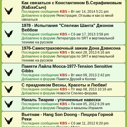
Как связаться с Константином Б.Серафимовым
(КаБээСыч)
Последнее сообщение
KBS
«
Вт окт 14, 2014 5:21 pm
Добавлено в форуме
Регистрация, Отзывы и как со мной
связаться
1978 - Испытания "Спелеан Шанта" Джоном
Веббом
Последнее сообщение
KBS
«
Сб авг 17, 2013 3:58 pm
Добавлено в форуме
Литература по SRT и вертикальной
технике на русском
1976-Самостраховочный зажим Дона Дэвисона
Последнее сообщение
KBS
«
Вс июл 28, 2013 6:16 am
Добавлено в форуме
Литература по SRT и вертикальной
технике на русском
Памяти Лайла Мосса-1977-Tension Sensitive
Gibbs
Последнее сообщение
KBS
«
Вт июл 09, 2013 2:42 pm
Добавлено в форуме
Памяти Друзей и Коллег
С праздником Весны, Красоты и Любви!
Последнее сообщение
KBS
«
Пт мар 08, 2013 10:16 am
Добавлено в форуме
Новости Спелео-форума
Нахаль Тмарим - уточненные навески
Последнее сообщение
KBS
«
Пн ноя 05, 2012 6:29 am
Добавлено в форуме
Пещеры и каньоны Израиля
Вьетнам - Hang Son Doong - Пещера Горной
Реки
Последнее сообщение
KBS
«
Сб авг 11, 2012 6:20 pm