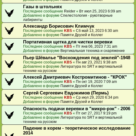
Газы в штольнях
Последнее сообщение
Reider
«
Вт июл 25, 2023 6:09 am
Добавлено в форуме
Спелестология - рукотворные
лабиринты
Александр Борисович Климчук
Последнее сообщение
KBS
«
Сб май 13, 2023 6:30 am
Добавлено в форуме
Памяти Друзей и Коллег
Портативная щетка для чистки веревки
Последнее сообщение
KBS
«
Пт янв 06, 2023 7:31 am
Добавлено в форуме
Вертикальная техника и снаряжение
Пьер Шёвалье "Восхождения под землей"-1948
Последнее сообщение
KBS
«
Пн авг 23, 2021 9:38 am
Добавлено в форуме
Литература по SRT и вертикальной
технике на русском
Алексей Дмитриевич Костромитинов - "КРОК"
Последнее сообщение
KBS
«
Пн окт 19, 2020 7:09 am
Добавлено в форуме
Памяти Друзей и Коллег
Сергей Сергеевич Евдокимов (Пермь)
Последнее сообщение
KBS
«
Ср июл 29, 2020 6:34 pm
Добавлено в форуме
Памяти Друзей и Коллег
Опасность подачи веревки в "микро-рэк" - 2006
Последнее сообщение
KBS
«
Пт окт 27, 2017 9:19 pm
Добавлено в форуме
Литература по SRT и вертикальной
технике на русском
Падение в корем - теоретическое исследование
2014