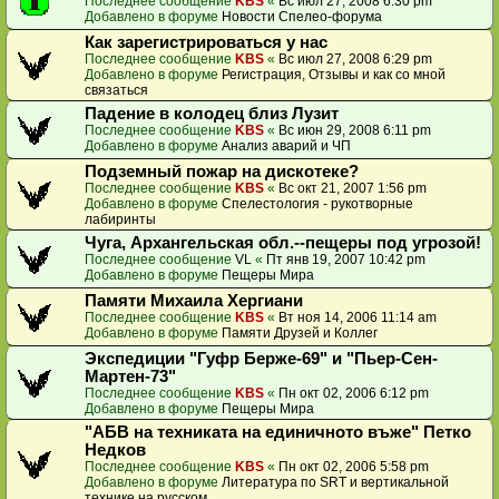
Последнее сообщение
KBS
«
Вс июл 27, 2008 6:30 pm
Добавлено в форуме
Новости Спелео-форума
Как зарегистрироваться у нас
Последнее сообщение
KBS
«
Вс июл 27, 2008 6:29 pm
Добавлено в форуме
Регистрация, Отзывы и как со мной
связаться
Падение в колодец близ Лузит
Последнее сообщение
KBS
«
Вс июн 29, 2008 6:11 pm
Добавлено в форуме
Анализ аварий и ЧП
Подземный пожар на дискотеке?
Последнее сообщение
KBS
«
Вс окт 21, 2007 1:56 pm
Добавлено в форуме
Спелестология - рукотворные
лабиринты
Чуга, Архангельская обл.--пещеры под угрозой!
Последнее сообщение
VL
«
Пт янв 19, 2007 10:42 pm
Добавлено в форуме
Пещеры Мира
Памяти Михаила Хергиани
Последнее сообщение
KBS
«
Вт ноя 14, 2006 11:14 am
Добавлено в форуме
Памяти Друзей и Коллег
Экспедиции "Гуфр Берже-69" и "Пьер-Сен-
Мартен-73"
Последнее сообщение
KBS
«
Пн окт 02, 2006 6:12 pm
Добавлено в форуме
Пещеры Мира
"АБВ на техниката на единичното въже" Петко
Недков
Последнее сообщение
KBS
«
Пн окт 02, 2006 5:58 pm
Добавлено в форуме
Литература по SRT и вертикальной
технике на русском