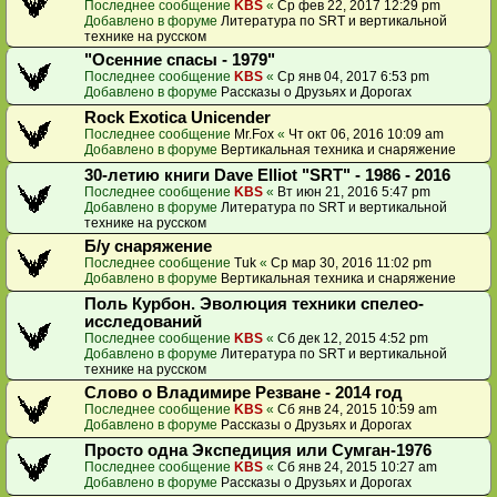
Последнее сообщение
KBS
«
Ср фев 22, 2017 12:29 pm
Добавлено в форуме
Литература по SRT и вертикальной
технике на русском
"Осенние спасы - 1979"
Последнее сообщение
KBS
«
Ср янв 04, 2017 6:53 pm
Добавлено в форуме
Рассказы о Друзьях и Дорогах
Rock Exotica Unicender
Последнее сообщение
Mr.Fox
«
Чт окт 06, 2016 10:09 am
Добавлено в форуме
Вертикальная техника и снаряжение
30-летию книги Dave Elliot "SRT" - 1986 - 2016
Последнее сообщение
KBS
«
Вт июн 21, 2016 5:47 pm
Добавлено в форуме
Литература по SRT и вертикальной
технике на русском
Б/у снаряжение
Последнее сообщение
Tuk
«
Ср мар 30, 2016 11:02 pm
Добавлено в форуме
Вертикальная техника и снаряжение
Поль Курбон. Эволюция техники спелео-
исследований
Последнее сообщение
KBS
«
Сб дек 12, 2015 4:52 pm
Добавлено в форуме
Литература по SRT и вертикальной
технике на русском
Слово о Владимире Резване - 2014 год
Последнее сообщение
KBS
«
Сб янв 24, 2015 10:59 am
Добавлено в форуме
Рассказы о Друзьях и Дорогах
Просто одна Экспедиция или Сумган-1976
Последнее сообщение
KBS
«
Сб янв 24, 2015 10:27 am
Добавлено в форуме
Рассказы о Друзьях и Дорогах