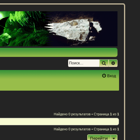
Поиск
Расширенн
Вход
Найдено 0 результатов • Страница
1
из
1
Найдено 0 результатов • Страница
1
из
1
Перейти