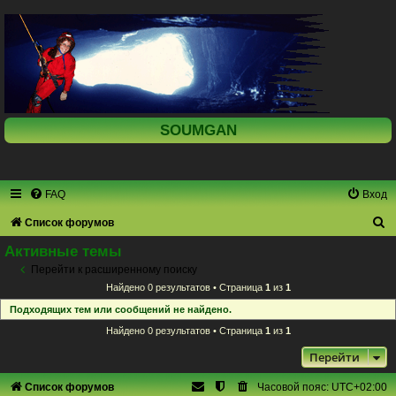
SOUMGAN
FAQ
Вход
П
Список форумов
о
Активные темы
и
Перейти к расширенному поиску
Найдено 0 результатов • Страница
1
из
1
с
Подходящих тем или сообщений не найдено.
к
Найдено 0 результатов • Страница
1
из
1
Перейти
Список форумов
Часовой пояс:
UTC+02:00