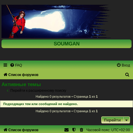
SOUMGAN
FAQ
Вход
П
Список форумов
о
Активные темы
и
Перейти к расширенному поиску
Найдено 0 результатов • Страница
1
из
1
с
Подходящих тем или сообщений не найдено.
к
Найдено 0 результатов • Страница
1
из
1
Перейти
Список форумов
Часовой пояс:
UTC+02:00