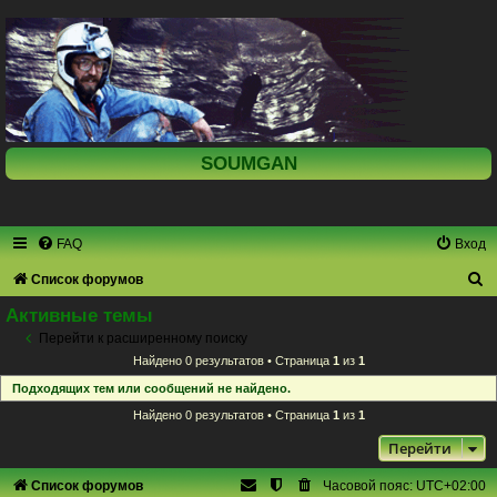
SOUMGAN
FAQ
Вход
П
Список форумов
о
Активные темы
и
Перейти к расширенному поиску
Найдено 0 результатов • Страница
1
из
1
с
Подходящих тем или сообщений не найдено.
к
Найдено 0 результатов • Страница
1
из
1
Перейти
Список форумов
Часовой пояс:
UTC+02:00