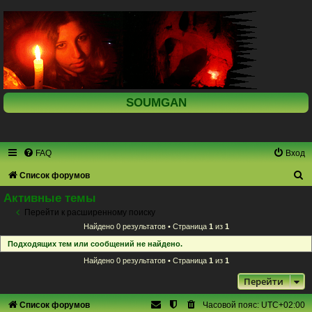
SOUMGAN
FAQ
Вход
П
Список форумов
о
Активные темы
и
Перейти к расширенному поиску
Найдено 0 результатов • Страница
1
из
1
с
Подходящих тем или сообщений не найдено.
к
Найдено 0 результатов • Страница
1
из
1
Перейти
Список форумов
Часовой пояс:
UTC+02:00