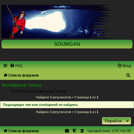
SOUMGAN
FAQ
Вход
П
Список форумов
о
Активные темы
и
Перейти к расширенному поиску
Найдено 0 результатов • Страница
1
из
1
с
Подходящих тем или сообщений не найдено.
к
Найдено 0 результатов • Страница
1
из
1
Перейти
Список форумов
Часовой пояс:
UTC+02:00