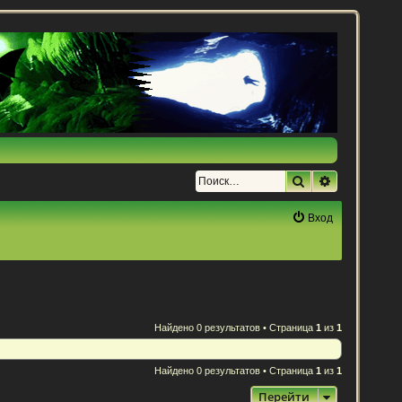
Поиск
Расширенн
Вход
Найдено 0 результатов • Страница
1
из
1
Найдено 0 результатов • Страница
1
из
1
Перейти