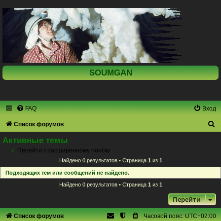
SOUMGAN
FAQ
Вход
П
Список форумов
о
Активные темы
и
Перейти к расширенному поиску
Найдено 0 результатов • Страница
1
из
1
с
Подходящих тем или сообщений не найдено.
к
Найдено 0 результатов • Страница
1
из
1
Перейти
Список форумов
Часовой пояс:
UTC+02:00