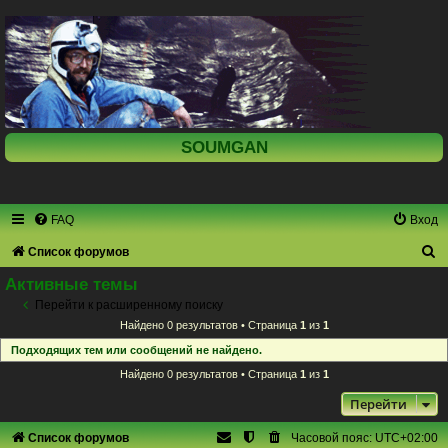
SOUMGAN
FAQ
Вход
П
Список форумов
о
Активные темы
и
Перейти к расширенному поиску
Найдено 0 результатов • Страница
1
из
1
с
Подходящих тем или сообщений не найдено.
к
Найдено 0 результатов • Страница
1
из
1
Перейти
Список форумов
Часовой пояс:
UTC+02:00