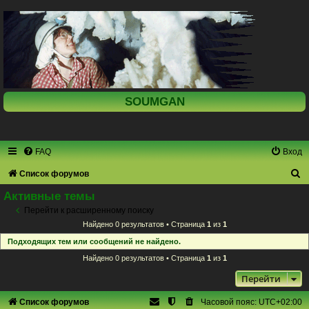
SOUMGAN
FAQ
Вход
П
Список форумов
о
Активные темы
и
Перейти к расширенному поиску
Найдено 0 результатов • Страница
1
из
1
с
Подходящих тем или сообщений не найдено.
к
Найдено 0 результатов • Страница
1
из
1
Перейти
Список форумов
Часовой пояс:
UTC+02:00