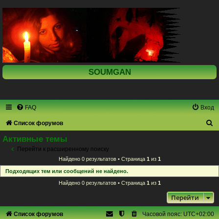
SOUMGAN
FAQ
Вход
П
Список форумов
о
Активные темы
и
Перейти к расширенному поиску
Найдено 0 результатов • Страница
1
из
1
с
Подходящих тем или сообщений не найдено.
к
Найдено 0 результатов • Страница
1
из
1
Перейти
Список форумов
Часовой пояс:
UTC+02:00