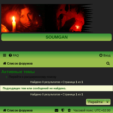
SOUMGAN
FAQ
Вход
П
Список форумов
о
Активные темы
и
Перейти к расширенному поиску
Найдено 0 результатов • Страница
1
из
1
с
Подходящих тем или сообщений не найдено.
к
Найдено 0 результатов • Страница
1
из
1
Перейти
Список форумов
Часовой пояс:
UTC+02:00