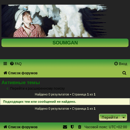
SOUMGAN
FAQ
Вход
П
Список форумов
о
Активные темы
и
Перейти к расширенному поиску
Найдено 0 результатов • Страница
1
из
1
с
Подходящих тем или сообщений не найдено.
к
Найдено 0 результатов • Страница
1
из
1
Перейти
Список форумов
Часовой пояс:
UTC+02:00