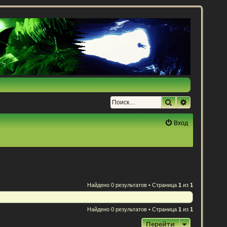
Поиск
Расширенн
Вход
Найдено 0 результатов • Страница
1
из
1
Найдено 0 результатов • Страница
1
из
1
Перейти