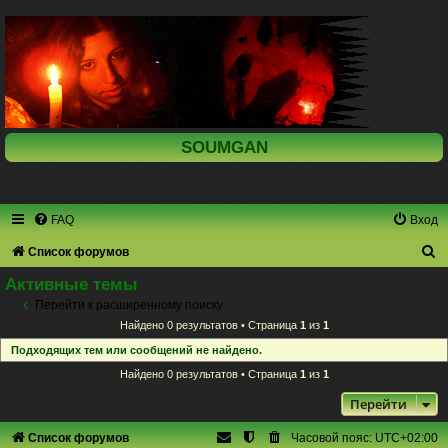
SOUMGAN
FAQ
Вход
П
Список форумов
о
Активные темы
и
Перейти к расширенному поиску
Найдено 0 результатов • Страница
1
из
1
с
Подходящих тем или сообщений не найдено.
к
Найдено 0 результатов • Страница
1
из
1
Перейти
Список форумов
Часовой пояс:
UTC+02:00