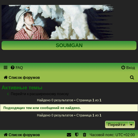
SOUMGAN
FAQ
Вход
П
Список форумов
о
Активные темы
и
Перейти к расширенному поиску
Найдено 0 результатов • Страница
1
из
1
с
Подходящих тем или сообщений не найдено.
к
Найдено 0 результатов • Страница
1
из
1
Перейти
Список форумов
Часовой пояс:
UTC+02:00