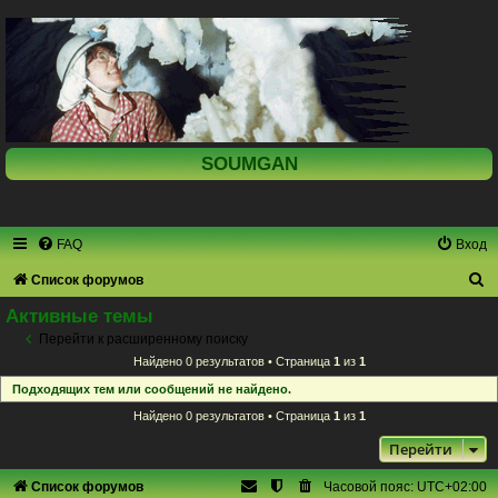
SOUMGAN
FAQ
Вход
П
Список форумов
о
Активные темы
и
Перейти к расширенному поиску
Найдено 0 результатов • Страница
1
из
1
с
Подходящих тем или сообщений не найдено.
к
Найдено 0 результатов • Страница
1
из
1
Перейти
Список форумов
Часовой пояс:
UTC+02:00