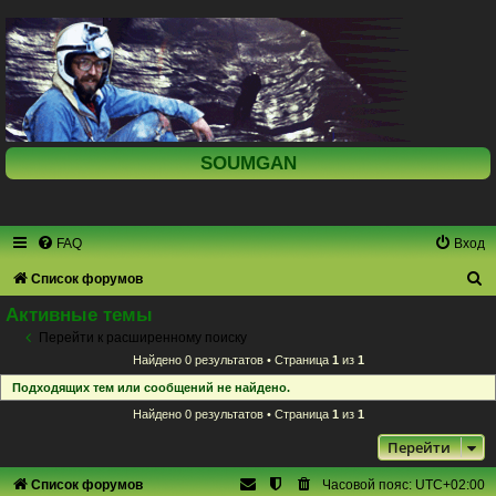
SOUMGAN
FAQ
Вход
П
Список форумов
о
Активные темы
и
Перейти к расширенному поиску
Найдено 0 результатов • Страница
1
из
1
с
Подходящих тем или сообщений не найдено.
к
Найдено 0 результатов • Страница
1
из
1
Перейти
Список форумов
Часовой пояс:
UTC+02:00