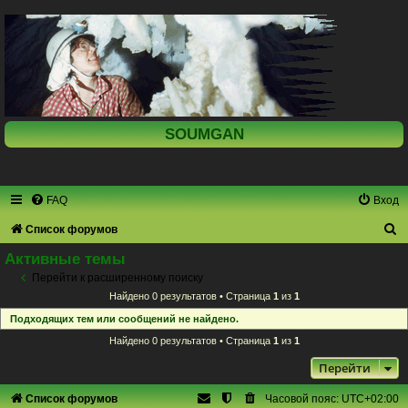
SOUMGAN
FAQ
Вход
П
Список форумов
о
Активные темы
и
Перейти к расширенному поиску
Найдено 0 результатов • Страница
1
из
1
с
Подходящих тем или сообщений не найдено.
к
Найдено 0 результатов • Страница
1
из
1
Перейти
Список форумов
Часовой пояс:
UTC+02:00