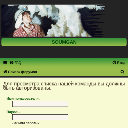
SOUMGAN
FAQ
Вход
П
Список форумов
о
Для просмотра списка нашей команды вы должны
и
быть авторизованы.
с
Имя пользователя:
к
Пароль:
Забыли пароль?