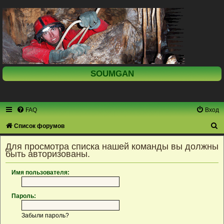
SOUMGAN
FAQ
Вход
П
Список форумов
о
Для просмотра списка нашей команды вы должны
и
быть авторизованы.
с
Имя пользователя:
к
Пароль:
Забыли пароль?