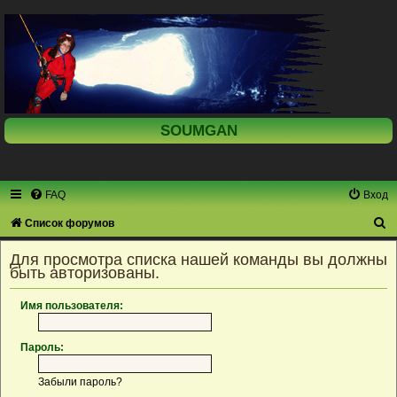
SOUMGAN
FAQ
Вход
П
Список форумов
о
Для просмотра списка нашей команды вы должны
и
быть авторизованы.
с
Имя пользователя:
к
Пароль:
Забыли пароль?