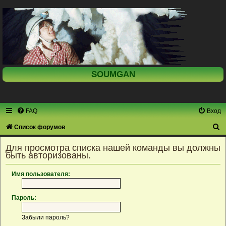
SOUMGAN
FAQ
Вход
П
Список форумов
о
Для просмотра списка нашей команды вы должны
и
быть авторизованы.
с
Имя пользователя:
к
Пароль:
Забыли пароль?